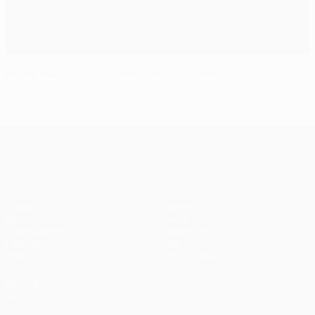
Bilanz nach der Gruppenphase: Celtic FC
UEFA Champions League
Spiele
Teams
UEFA.tv
News
Auslosungen
Geschichte
Gaming
Über
Stat.
Shop (Klubs)
AUCH
BESUCHEN