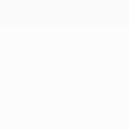
urheberrechtlich geschützt. Sie dürfen nicht für kommerzielle
Zwecke verwendet werden. Mit der Verwendung von UEFA.com
erklären Sie sich mit den Nutzungsbedingungen und der
Datenschutzpolitik für die Website einverstanden.