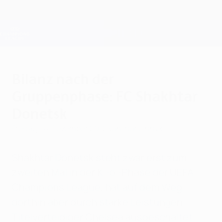
Direkt
zum
Hauptinhalt
Champions League Offiziell
Erhalten
Live-Ergebnisse &amp; Fantasy
UEFA Champions League
Bilanz nach der
Gruppenphase: FC Shakhtar
Donetsk
Freitag, 14. Dezember 2012
von Ihor Linnyk
Shakhtar Donetsk steht zwar erst zum
zweiten Mal in der K.-o.-Phase der UEFA
Champions League, hat auf dem Weg
dorthin aber durch starke Leistungen
Titelverteidiger Chelsea ausgeschaltet.