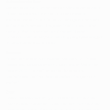
Aufstrebender S
tar
Der armenische Stürmer Henrikh Mkhitaryan erzielte
Shakhtars erstes Tor in der Gruppenphase, im
weiteren Verlauf machte der 22-Jährige immer mehr
auf sich aufmerksam. Insgesamt hat Lucescu aber
keine großen Experimente mit neuen Spielern
unternommen, er setzte in der Gruppenphase lediglich
16 verschiedene Akteure ein.
Statistik
Shakhtar hat erst zum zweiten Mal die K.-o.-Phase
dieses Wettbewerbs erreicht, beim ersten Mal in der
Saison 2010/11 schafften es die Ukrainer ins
Viertelfinale. Geht es diesmal vielleicht sogar noch
weiter?
Zitat
"Wenn die Mannschaft gut vorbereitet und auf dem
Platz zu allem bereit ist, muss man sich nicht auf den
Gegner einstellen. Wir haben uns neue Ziele gesetzt