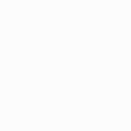
gegen Chelsea so dominant, dass es zwischendurch
nach einer derben Pleite für den Titelverteidiger
aussah. Petr Čech bewahrte die Blues vor einer
höheren Niederlage, dennoch tankte Shakhtar
aufgrund des Spielverlaufs mächtig Selbstvertrauen,
auch wenn es am Ende nur 2:1 hieß.
Wichtigster Spieler
Lucescus brasilianische Stars wie Willian und
Fernandinho bilden das Herzstück von Shakhtars
Maschine, doch die starken Vorstellungen seiner
Leistungsträger dürften dem Trainer auch etwas zu
denken geben, denn er weiß genau, dass einige
europäische Spitzenklubs ihre Fühler nach seinen
Kronjuwelen ausgestreckt haben. Chelsea war im
Sommer an Willian interessiert, die Liste seiner
Bewunderer dürfte nach seinen beiden Toren beim 2:3
in London nur noch größer geworden sein.