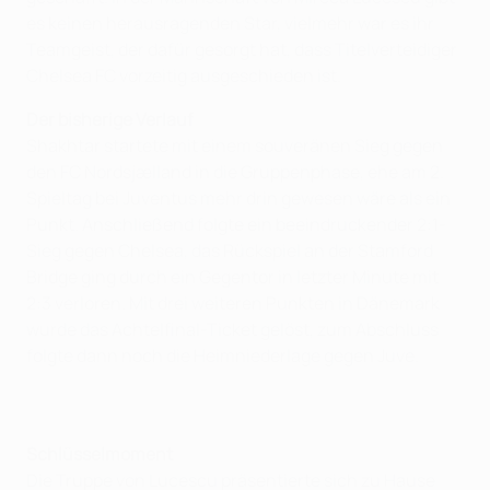
es keinen herausragenden Star, vielmehr war es ihr
Teamgeist, der dafür gesorgt hat, dass Titelverteidiger
Chelsea FC vorzeitig ausgeschieden ist.
Der bisherige Verlauf
Shakhtar startete mit einem souveränen Sieg gegen
den FC Nordsjælland in die Gruppenphase, ehe am 2.
Spieltag bei Juventus mehr drin gewesen wäre als ein
Punkt. Anschließend folgte ein beeindruckender 2:1-
Sieg gegen Chelsea, das Rückspiel an der Stamford
Bridge ging durch ein Gegentor in letzter Minute mit
2:3 verloren. Mit drei weiteren Punkten in Dänemark
wurde das Achtelfinal-Ticket gelöst, zum Abschluss
folgte dann noch die Heimniederlage gegen Juve.
Schlüsselmoment
Die Truppe von Lucescu präsentierte sich zu Hause