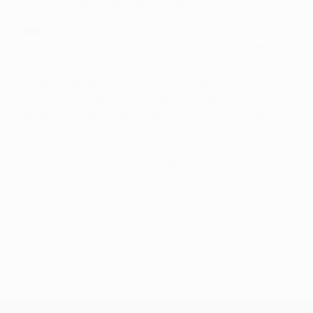
Minuten wieder einen Gegentreffer hinnehmen.
Zitat
"Wir haben ein paar gute Spiele in der UEFA Champions
League gemacht und Vereinsgeschichte geschrieben.
Wir genießen jede Minute, dieser Klub hat noch etwas
vor. Wir verdienen es auch, denn wir spielen gut und
geben alles - deswegen stehen wir da, wo wir jetzt
sind."
Stürmer Roque Santa Cruz über den Erfolg
© 1998-2026 UEFA. All rights reserved.
Letzte Aktualisierung: Freitag, 5. September 2014
UEFA Champions League