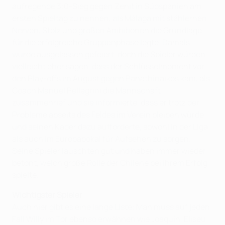
aufregende 3:0-Sieg gegen Zenit in Südspanien am
ersten Spieltag zu nennen, als Málaga mit stählernen
Nerven, Stolz und großen Ambitionen die Grundlage
für die erfolgreiche Gruppenphase legte. Damals
wurde ausgelassen gefeiert, doch die Spieler würden
vielleicht eher sagen, dass der Schlüsselmoment vor
den Play-offs im August gegen Panathinaikos kam, als
Coach Manuel Pellegrini die Mannschaft
zusammenrief und sie informierte, dass er trotz der
Probleme abseits des Feldes im Verein bleiben würde
und seinen Kader dazu aufforderte, sowohl in der Liga
als auch im Europapokal für Aufsehen zu sorgen.
Seine Spieler lauschten gut und haben immer wieder
betont, welch große Rolle der Chilene bei ihrem Erfolg
spielte.
Wichtigster Spieler
Auch hier gibt es eine lange Liste: Man muss auf jeden
Fall Willy im Tor ebenso erwähnen wie Joaquín, Eliseu