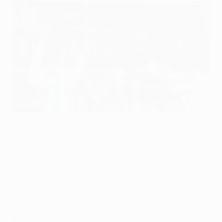
Isco (links) hat ebenso wie Málaga für Aufsehen gesorgt
©AFP/Getty Images
Die Gruppe C der UEFA Champions League schien fast
schon zu stark für Málaga CF, das sich in den Play-offs
nur knapp gegen Panathinaikos FC durchsetzte -
schließlich warteten dort der siebenfache Sieger AC
Milan und ein FC Zenit St Petersburg, der sich erst mit
Hulk und Axel Witsel verstärkt hatte und auch der RSC
Anderlecht ist keine Laufkundschaft. Am Ende aber
sollten die Spanier ungeschlagen ihre Gruppe