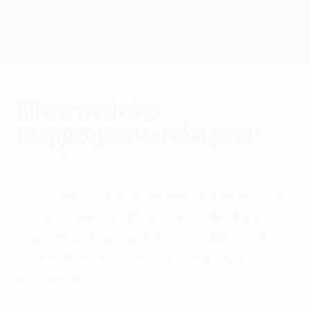
Direkt
zum
Hauptinhalt
Champions League Offiziell
Erhalten
Live-Ergebnisse &amp; Fantasy
UEFA Champions League
Bilanz nach der
Gruppenphase: Málaga CF
Dienstag, 11. Dezember 2012
von Graham Hunter
Málaga CF ist einer von nur zwei Klubs, die
es aus den Play-offs bis ins Achtelfinale
gepackt haben - und das gleich bei der
ersten Teilnahme an der Gruppenphase
überhaupt!