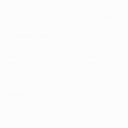
und den Lokalmatador Jesús Gámez. Aber der 20-
jährige Mittelfeldspieler Isco, der zwei Tore und drei
Vorlagen auf dem Konto hat und in entscheidenden
Momenten zur Stelle war, ragt dann doch heraus.
Aufstrebender Star
Der 22-jährige Francisco Portillo wäre vielleicht nie in
der ersten Mannschafte gelandet, wenn Málaga nicht
das Finanzielle gefehlt hätte. Er kommt aus der
eigenen Nachwuchsabteilung und ist sogar in der
andalusischen Stadt geboren worden - besonders
herausstechend bei ihm sind sein Passspiel und seine
Technik.
Statistik
Der Sieger der Gruppe C spielte in den ersten drei
Gruppenspielen zu Null und das 1:0 gegen Milan am 3.
Spieltag war das fünfte Europapokalspiel in Folge ohne
Gegentor. Insgesamt musste man erst nach 560