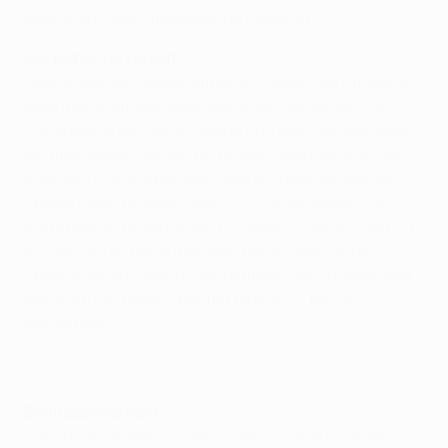
gewinnen - eine unglaubliche Leistung.
Der bisherige Verlauf
Nichts konnte Málaga aufhalten, weder die Tatsache,
dass man erstmals dabei war, noch der Verkauf von
Starspielern wie Santi Cazorla und José Rondón, auch
die finanziellen Sorgen nicht oder dass man kurz vor
Ende der Transferperiode noch ein paar ablösefreie
Spieler holen musste. Nach 3:0-Siegen gegen Zenit
und Anderlecht gab es ein 1:0 gegen Milan. Mit dem 1:1
im San Siro sicherte man sich bereits am vierten
Spieltag einen Platz im Achtelfinale, der Gruppensieg
wurde im nächsten Spiel mit einem 2:2 bei Zenit
klargemacht.
Schlüsselmoment
Hier gibt es eigentlich deren zwei: Einmal wäre der