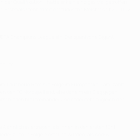
 der Qualifikation - hatte er kein einziges Mal getroffen.
e. Erstmals steht damit der türkische Meister seit 2001/02
er UEFA Champions League ein. Der spanische Gigant
ander.
damit auf neun Remis in Folge im Europapokal kam, zählt
gen den FC Nordsjælland, ehe daheim ein Sieg gegen
entschieden hintereinander und bedeutete zugleich den
A ähnliches ertragen, als ihnen in den ersten fünf
iederlagen in Folge einstellen würden, als Andriy