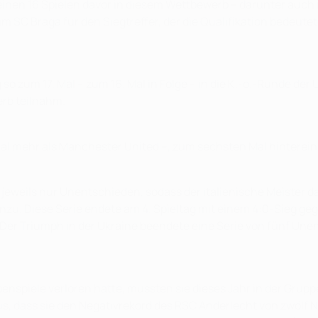
 seinen 16 Spielen davor in diesem Wettbewerb – darunter auch in
im SC Braga für den Siegtreffer, der die Qualifikation bedeutet
 so zum 17. Mal – zum 16. Mal in Folge – in die K.-o.-Runde d
erb teilnahm.
al mehr als Manchester United –, zum sechsten Mal hinterein
E jeweils nur Unentschieden, sodass der italienische Meister 
zu. Diese Serie endete am 4. Spieltag mit einem 4:0-Sieg ge
 Der Triumph in der Ukraine beendete eine Serie von fünf Un
piele verloren hatte, mussten sie dieses Jahr in der Gruppe 
us, dass sie den Negativrekord des RSC Anderlecht von zwölf N