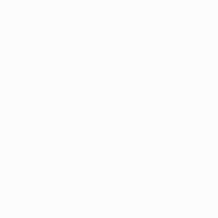
hte. Doch kurz bevor sie es dem RC Deportivo La Coruña (20
or geblieben waren, holte Ivan Krstanović in der Nachspielzei
uppenphase nach 567 Minuten – Nachspielzeit inklusive.
r als der FC Porto, Paris Saint-Germain FC und Juventus, aber
am 3. Spieltag verlängerte die Serie in Europa auf fünf Spiel
gentreffer hinnehmen mussten. Málaga spielte vor dem 1:1 im S
gentreffer kassierten, haben sie in 24 Europapokalspielen in
iege. Dem standen vier Heimerfolge gegenüber.
el in der UEFA Champions League. Damit ist er nun Dritter in der
r dem Torhüter von Real Madrid, der inzwischen 127 Spiele best
erzielt, genauso viele wie Ruud van Nistelrooy aber weniger a
ichen. Nach seinem Doppelpack gegen den FC Spartak Moskva a