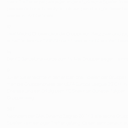
mehr Treffer erzielt als jeder andere türkische Spieler. In
Das siebte Tor schoss Aydin Yılmaz. Damit sorgte dieser be
wieder im Achtelfinale.
17
Real Madrid CF beendete die Gruppe auf Platz zwei und zog
schaffte dies nur 1996/97 nicht, weil er nicht am Wettbew
14
Der FC Barcelona wurde zum 14. Mal Gruppensieger – einm
9
Juventus erreichte in den ersten drei Spielen der Gruppe 
man die Gruppenphase der UEFA Europa League 2010/11 hin
Chelsea und ein Erfolg beim FC Shakhtar Donetsk folgten.
Gruppensieg.
567
Nachdem der GNK Dinamo Zagreb 2011/12 alle sechs Gruppens
Spielen kein einziger Treffer gelang. Es sah sehr danach a