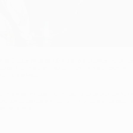
in der Gruppenphase der UEFA Champions League verzieht, bef
us der Titelverteidigers, das Scheitern von Manchester City
z und Lionel Messi.
tionen auf den erneuten Gewinn des Pokals bereits nach der G
ns League überstand, hinzu kommt ironischerweise, dass sie mi
nfalls einmalig.