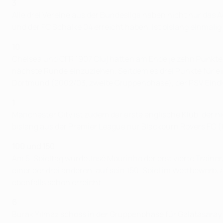
3
Alle drei Vereine aus der Bundesliga haben nicht nur das
und der FC Schalke 04 erreicht haben, ist bislang einmali
10
Chelsea und CFR 1907 Cluj hatten am Ende je zehn Punkte a
nächste Runde einzuziehen. Seitdem es drei Punkte für e
Dortmund (2002/03, zweite Gruppenphase), der PSV Eindh
1
Manchester City ist zudem der erste englische Klub, der n
bislang aus der Premier League nur Blackburn Rovers FC (
100 und 150
Am 5. Spieltag wurde José Mourinho der erst vierte Traine
einer der drei anderen, auf sein 150. Spiel im Wettbewerb, 
ebenfalls schon erreicht.
6
Burak Yılmaz schoss in der Gruppenphase für Galatasaray 