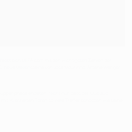
asst sich UEFA.com mit den wichtigsten Zahlen der
 FC, neue Meilensteine von José Mourinho, Arsène Wenger
ruppenphase endeten. Nicht nur, dass der Klub aus
t 16 erzielten Toren so viele Treffer schossen wie keine