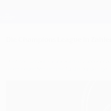
Direkt
zum
Hauptinhalt
Champions League Offiziell
Live-Ergebnisse &amp; Fantasy
UEFA Champions League
Die Champions League in Zahle
Freitag, 7. Dezember 2012
UEFA.com schaut zurück auf die Gruppenphas
einem neuen Meilenstein für die Bundesliga