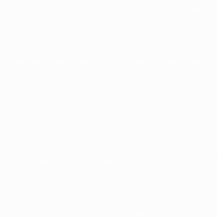
 Achtelfinale erreicht, sondern dies auch noch als Gruppensi
g aus Sicht des deutschen Fußballs.
uf dem Konto, damit gehören sie zu einer kleinen Anzahl von 
inen Sieg gibt, verpassten dies nur der FC Dynamo Kyiv (1999
oven (2003/04), Olympiacos FC (2004/05), der SV Werder Br
icht ein einziges Gruppenspiel gewann. In der Gruppe D landet
1995/96) und Citys Lokalrivale Manchester United FC ( 2005/
r, der bei 100 Spielen in der UEFA Champions League an der S
als er mit Arsenal FC bei Olympiacos FC verlor. Sir Alex Fergus
AŞ die ersten sechs des insegsamt sieben Tore und hat damit