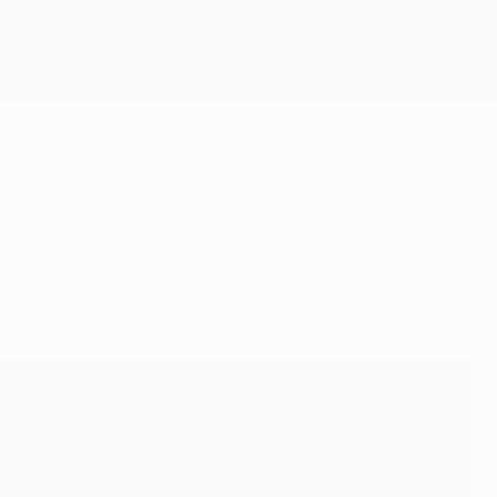
Erhalten
mit dem frühen Aus von Chelsea FC und