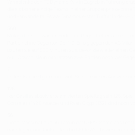
Yarmolenko den FC Dynamo Kyiv in Zagreb in Führung brac
die als bisher einzige Teams in einer Gruppenphase ohne T
und verwandelte. Es war Dinamos erster Treffer in der Gr
560
Málaga CF hat zwar am Ende fünf Gegentreffer kassiert, meh
Partien ohne Gegentor. Der 1:0-Erfolg gegen den AC Milan 
bauten sie auf 560 Minuten aus, bevor sie wieder einen Ge
null. Obwohl sie in den letzten zwei Partien noch vier Ge
7
In der Gruppe H gab es in zwölf Spielen sieben Auswärtss
126
Iker Casillas absolvierte am vierten Spieltag sein 126. Spi
Gonzalez (142 Einsätze) und Ryan Giggs (132) sind noch vo
56
Lionel Messi hat nun 56 Tore in der UEFA Champions League 
nachlegen, um Raúls Rekord in UEFA-Wettbewerben zu erre