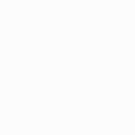
eger. Das, was Borussia Dortmund, der FC Bayern München
Teams, die es mit dieser Ausbeute nicht schafften, in die
/2000, zweite Gruppenphase, und 2004/05), Borussia
emen (2006/07) und Manchester City (2011/12).
en sie damit auf dem letzten Platz. Gruppenletzter wurden
06).
eitenlinie stand. Zwei Wochen später kam Arsène Wenger,
on (188) und Carlo Ancelotti (113) haben diesen Meilenstein
 in einer einzigen Saison in der UEFA Champions League