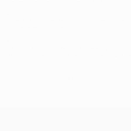
weniger als der ehemalige Stürmer von Real Madrid und FC
4
Zlatan Ibrahimović bereitete am 4. Spieltag gegen Dinamo al
4:3-Sieg gegen Olympique Lyonnais in der Saison 2010/11 e
6
Mit seinem Treffer am ersten Spieltag gegen Dynamo Kyiv w
Juventus, FC Internazionale Milano, FC Barcelona, AC Mil
© 1998-2026 UEFA. All rights reserved.
Letzte Aktualisierung: Freitag, 7. Deze
UEFA Champions League