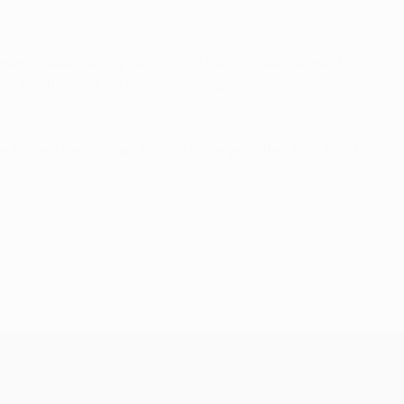
nem Spieler gelingt, seit Carlos Martins dies bei Benficas
em Konto, mehr als jeder andere Spieler.
edliche Teams in der Königsklasse getroffen hat: AFC Ajax,