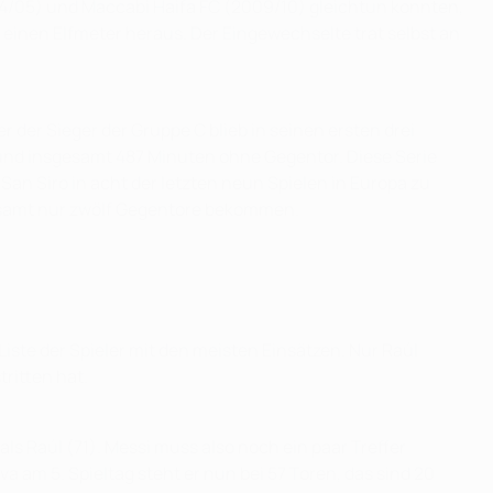
04/05) und Maccabi Haifa FC (2009/10) gleichtun konnten,
t einen Elfmeter heraus. Der Eingewechselte trat selbst an
 der Sieger der Gruppe C blieb in seinen ersten drei
e und insgesamt 487 Minuten ohne Gegentor. Diese Serie
an Siro in acht der letzten neun Spielen in Europa zu
sgesamt nur zwölf Gegentore bekommen.
 Liste der Spieler mit den meisten Einsätzen. Nur Raúl
ritten hat.
ls Raúl (71). Messi muss also noch ein paar Treffer
m 5. Spieltag steht er nun bei 57 Toren, das sind 20