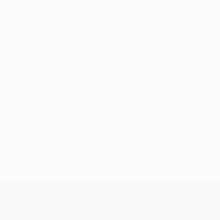
 Schalke 04 auf dem Konto hat.
le vier Tore des PSG vor. Es ist das erste Mal, dass so etwas ei
benfalls schaffte. Ibrahimović hat nun fünf Vorlagen auf sein
urde Ibrahimović zum ersten Spieler, der für sechs unterschi
an und PSG.
mber 2012