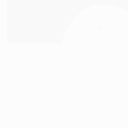
Der Pokal der UEFA Champions League und ein Spielball
©Sportsfile
Während sich langsam der Rauch der letzten Schlachten 
vergangenen 96 Spiele. Dabei natürlich das unerwartete A
und Iker Casillas sowie die Treffsicherheit von Burak Yılma
1
Chelsea FC wurde der erste Titelverteidiger, dessen Ambi
London alle bisherigen zehn Versuche in der UEFA Champio
andere Mannschaft und dennoch ausschieden – das ist ebe