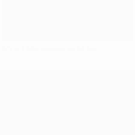
City nach Remis gegen Ajax vor dem Aus
UEFA Champions League
Spiele
Teams
UEFA.tv
News
Auslosungen
Geschichte
Gaming
Über
Stat.
Shop (Klubs)