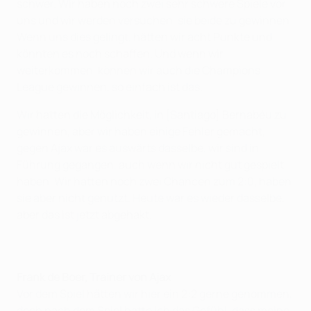
schwer. Wir haben noch zwei sehr schwere Spiele vor
uns und wir werden versuchen, sie beide zu gewinnen.
Wenn uns dies gelingt, hätten wir acht Punkte und
könnten es noch schaffen. Und wenn wir
weiterkommen, können wir auch die Champions
League gewinnen, so einfach ist das.
Wir hatten die Möglichkeit, in [Santiago] Bernabéu zu
gewinnen, aber wir haben einige Fehler gemacht,
gegen Ajax war es auswärts dasselbe, wir sind in
Führung gegangen, auch wenn wir nicht gut gespielt
haben. Wir hatten noch zwei Chancen zum 2:0, haben
sie aber nicht genutzt. Heute war es wieder dasselbe,
aber das ist jetzt abgehakt.
Frank de Boer, Trainer von Ajax
Vor dem Spiel hätten wir hier ein 2:2 gerne genommen,
doch nach dem Spiel hatte ich das Gefühl, dass meine