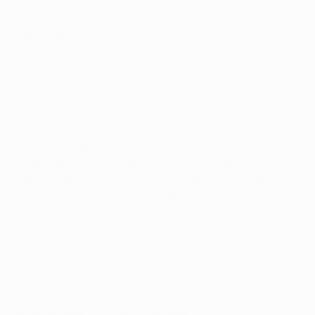
Spieler wirklich enttäuscht waren. Wir hätten City
heute den Todesstoß versetzen können.
Wir müssen mal abwarten, wie es jetzt weitergeht,
aber natürlich sind wir jetzt in einer wesentlich
besseren Position. Aber Dortmund ist meiner Meinung
nach eines der besten Teams in Europa, es wird also
extrem schwer für uns. Wenn wir Dortmund zuhause
schlagen, haben wir den dritten Platz sicher. Wir
wollen aber in der Champions League bleiben und
obwohl Dortmund sehr stark ist, haben wir bei ihnen
bewiesen, dass wir guten Fußball zeigen können. Und
zuhause haben wir die Unterstützung unserer Fans,
die heute auch fantastisch waren.
© 1998-2026 UEFA. All rights reserved.
Letzte Aktualisierung: Mittwoch, 7. November 2012