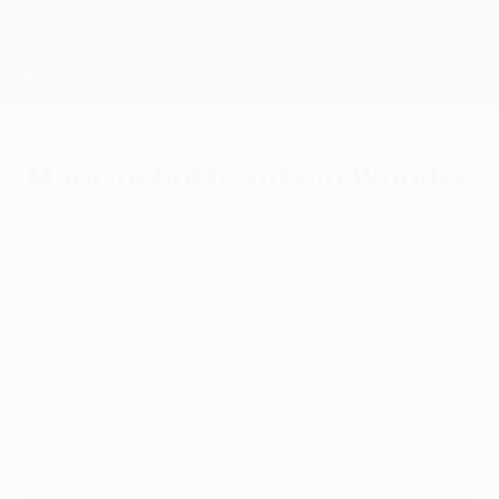
Direkt
zum
Hauptinhalt
Champions League Offiziell
Erhalten
Live-Ergebnisse &amp; Fantasy
UEFA Champions League
Mancini hofft auf ein Wunder
Dienstag, 6. November 2012
Nach dem Remis gegen Ajax zeigte sich
ManCity-Trainer Roberto Mancini
ausgesprochen pessimistisch, was das
Achtelfinale angeht. Sein Gegenüber Frank
de Boer trauerte zwei verlorenen Punkten
nach.