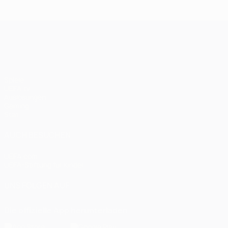
UEFA Champions League
Spiele
UEFA.tv
Auslosungen
Gaming
Stat.
AUCH BESUCHEN
UEFA.com
UEFA-Stiftung für Kinder
UNS FOLGEN AUF
Die offizielle App herunterladen