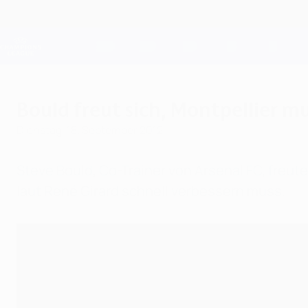
Direkt
zum
Hauptinhalt
Champions League Offiziell
Live-Ergebnisse &amp; Fantasy
UEFA Champions League
Bould freut sich, Montpellier mu
Dienstag, 18. September 2012
Steve Bould, Co-Trainer von Arsenal FC, freut
laut René Girard schnell verbessern muss.