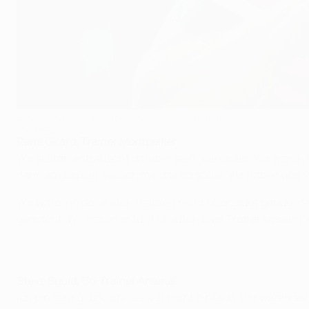
Bould freut sich, Montpellier muss sich steigern
©UEFA.com
René Girard, Trainer Montpellier
Wir sollten enttäuscht darüber sein, wie es lief. Wir waren
dann so gespielt, wie ich mir das vorstelle. Wir haben un
Wir waren in der ersten Halbzeit nicht überzeugt genug, d
gemacht. Wir haben in fünf Minuten zwei Treffer kassiert,
Steve Bould, Co-Trainer Arsenal
Ich bin sehr glücklich - es war nicht einfach. Wir waren s