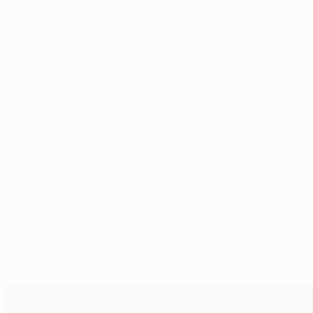
dann sofort da, das ist hier ein einschüchternder Ort. Wir
Es ist toll, anfangs auswärts zu gewinnen. Wir sind gut in
einen tollen Teamgeist, das war auch heute Abend entsch
[Lukas] Podolski hat toll gespielt. Ich kenne nur wenige Spie
Olivier [Giroud] hat seine Sache ordentlich gemacht, gera
er arbeitet sehr hart und er wird seine Tore machen.
© 1998-2026 UEFA. All rights reserved.
Letzte Aktualisierung: Donnerstag, 25
Für dich ausgewählt