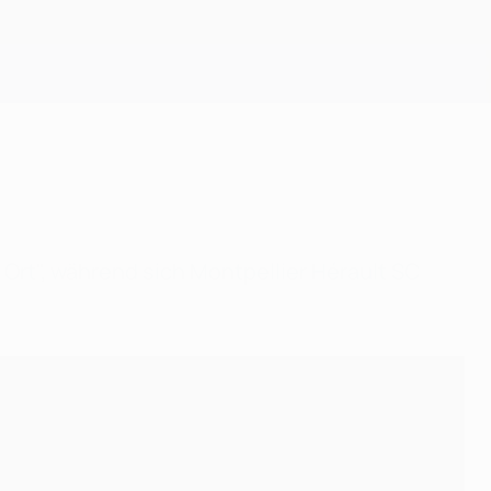
Erhalten
Ort", während sich Montpellier Hérault SC