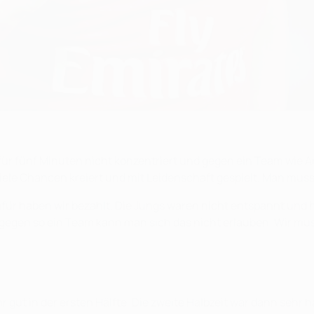
 für fünf Minuten nicht konzentriert und gegen ein Team wie Ar
s viele Chancen kreiert und mit Leidenschaft gespielt. Man mu
afür haben wir bezahlt. Die Jungs waren nicht entspannt und 
 gegen so ein Team kann man sich das nicht erlauben. Wir müs
ehr gut in der ersten Hälfte. Die zweite Halbzeit war dann seh