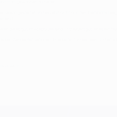
 sind froh, gewonnen zu haben.
 die Saison gestartet und es zählt nicht nur die Champions Le
eidend.
ler, die so gut im Abschluss sind. Er trainiert gut, er ist ein f
de bei Standardsituationen. Er arbeitet für das Team. Er hatte
. September 2014