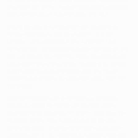
der setzte sich gegen Nemanja Vidić durch und schob
das Leder eiskalt am kurzen Pfosten ins Netz.
Sieben Minuten später verzeichnete ManU seinen
einzigen Schuss auf das gegnerische Tor in 90
Minuten - und erzielte dabei den Ausgleich. Nach
einem Einwurf von Éric Abidal verloren die Spanier den
Ball und Rooney stürmte nach einem Doppelpass mit
Michael Carrick auf das Tor von Barcelona zu, spielte
zu Ryan Giggs und versenkte den Ball, den ihm der
Waliser prompt wieder zurückspielte, mit Effet im Tor
von Valdés.
Doch die Freude der Engländer war nur von kurzer
Dauer. Zunächst konnte Van der Sar noch gegen
Daniel Alves Schlimmeres verhindern, doch dann war
es Messi, der den alten Abstand nach 54 Minuten
wieder herstellte - der Argentinier zog aus 20 Metern
unhaltbar zum 2:1 ab. Messi hatte anschließend noch