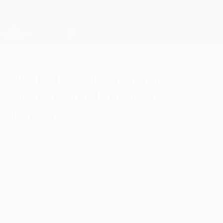
Direkt
zum
Hauptinhalt
Champions League Offiziell
Erhalten
Live-Ergebnisse &amp; Fantasy
UEFA Champions League
2010/11 FC Barcelona -
Manchester United FC 3:1:
Bericht
Mittwoch, 4. Juli 2012
Josep Guardiola erklärte, er fühle sich
"privilegiert, solche Spieler trainieren zu
dürfen", nachdem sein FC Barcelona
Manchester United im Finale nicht den
Hauch einer Chance gelassen hatte.