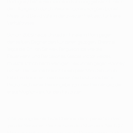
Rodríguez hatte Barcelona in Führung gebracht, nach
dem Ausgleich durch Wayne Rooney sorgten Lionel
Messi und David Villa in der zweiten Halbzeit für klare
Verhältnisse.
Schon 2009 hatte United im Finale in Rom gegen
denselben Gegner den Kürzeren gezogen. Diesmal
legte die Elf von Sir Alex Ferguson los wie die
Feuerwehr und Barcelonas Keeper Víctor Valdés
musste schon nach wenigen Sekunden gegen Rooney
retten. Barcelona brauchte ein paar Minuten um in
Fahrt zu kommen, nach einer Viertelstunde hatte
Pedro nach einer Hereingabe von Xavi Hernández die
erste Möglichkeit für den Favoriten.
Villa verzog die nächste Chance, dann parierte Edwin
van der Sar einen Flachschuss des Stürmers. Nach 27
Minuten bediente Xavi mit einem Diagonalpass Pedro,