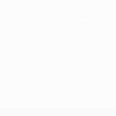
weitere gute Chancen, um alles klar zu machen, doch
Van der Sar parierte in seinem letzten Spiel mit
Fußabwehr gegen den Weltfußballer des Jahres und
Fabio rettete kurz darauf auf der Linie bei einem
Hackentrick Messis.
Van der Sar zeigte dann noch eine starke Flugeinlage
bei einem Schuss von Xavi, doch beim 3:1 durch Villa
nach 69 Minuten war auch er machtlos. Barcelona war
wieder einmal der König von Wembley.
© 1998-2026 UEFA. All rights reserved.
Letzte Aktualisierung: Donnerstag, 5. Dezember 2013
UEFA Champions League