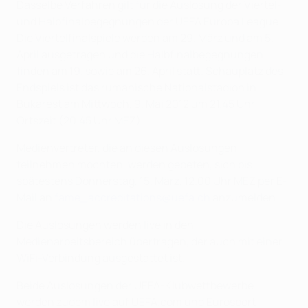
Dasselbe Verfahren gilt für die Auslosung der Viertel-
und Halbfinalbegegnungen der UEFA Europa League.
Die Viertelfinalspiele werden am 29. März und am 5.
April ausgetragen und die Halbfinalbegegnungen
finden am 19. sowie am 26. April statt. Schauplatz des
Endspiels ist das rumänische Nationalstadion in
Bukarest am Mittwoch, 9. Mai 2012 um 21.45 Uhr
Ortszeit (20.45 Uhr MEZ).
Medienvertreter, die an diesen Auslosungen
teilnehmen möchten, werden gebeten, sich bis
spätestens Donnerstag, 15. März, 12.00 Uhr MEZ per E-
Mail an
fame_accreditations@uefa.ch
anzumelden.
Die Auslosungen werden live in den
Medienarbeitsbereich übertragen, der auch mit einer
WiFi-Verbindung ausgestattet ist.
Beide Auslosungen der UEFA-Klubwettbewerbe
werden zudem live auf UEFA.com und Eurosport