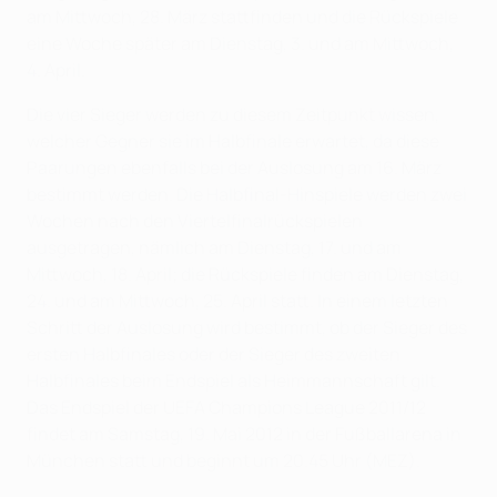
am Mittwoch, 28. März stattfinden und die Rückspiele
eine Woche später am Dienstag, 3. und am Mittwoch,
4. April.
Die vier Sieger werden zu diesem Zeitpunkt wissen,
welcher Gegner sie im Halbfinale erwartet, da diese
Paarungen ebenfalls bei der Auslosung am 16. März
bestimmt werden. Die Halbfinal-Hinspiele werden zwei
Wochen nach den Viertelfinalrückspielen
ausgetragen, nämlich am Dienstag, 17. und am
Mittwoch, 18. April; die Rückspiele finden am Dienstag,
24. und am Mittwoch, 25. April statt. In einem letzten
Schritt der Auslosung wird bestimmt, ob der Sieger des
ersten Halbfinales oder der Sieger des zweiten
Halbfinales beim Endspiel als Heimmannschaft gilt.
Das Endspiel der UEFA Champions League 2011/12
findet am Samstag, 19. Mai 2012 in der Fußballarena in
München statt und beginnt um 20.45 Uhr (MEZ).