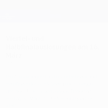
Direkt
zum
Hauptinhalt
Champions League Offiziell
Erhalten
Live-Ergebnisse &amp; Fantasy
UEFA Champions League
Viertel- und
Halbfinalauslosungen am 16.
März
Montag, 5. März 2012
Die Auslosungen für die Viertelfinals und
Halbfinals der UEFA Champions League
und der UEFA Europa League finden am
Freitag 16. März im UEFA-Hauptquartier
statt.