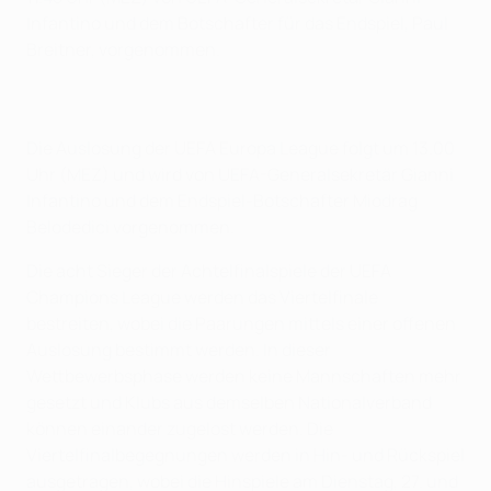
Infantino und dem Botschafter für das Endspiel, Paul
Breitner, vorgenommen.
Die Auslosung der UEFA Europa League folgt um 13.00
Uhr (MEZ) und wird von UEFA-Generalsekretär Gianni
Infantino und dem Endspiel-Botschafter Miodrag
Belodedici vorgenommen.
Die acht Sieger der Achtelfinalspiele der UEFA
Champions League werden das Viertelfinale
bestreiten, wobei die Paarungen mittels einer offenen
Auslosung bestimmt werden. In dieser
Wettbewerbsphase werden keine Mannschaften mehr
gesetzt und Klubs aus demselben Nationalverband
können einander zugelost werden. Die
Viertelfinalbegegnungen werden in Hin- und Rückspiel
ausgetragen, wobei die Hinspiele am Dienstag, 27. und