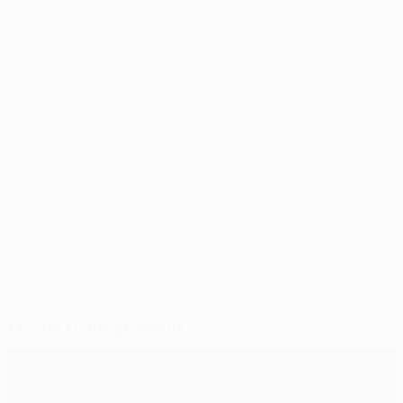
rechten Seite von Morel verwandelte. Die Fans der
Gastgeber verstummten, Olympiacos fand darauf
keine Antwort mehr. Für die Mannschaft aus
Griechenland geht es am nächsten Spieltag in zwei
nach London zu Arsenal FC , während Marseille den
Bundesligisten Borussia Dortmund empfängt.
© 1998-2026 UEFA. All rights reserved.
Letzte Aktualisierung: Mittwoch, 14. September 2011
Für dich ausgewählt