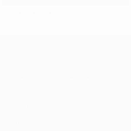
Spieler bewerten und gewinnen
UEFA Champions League
Spiele
Teams
UEFA.tv
News
Auslosungen
Geschichte
Gaming
Über
Stat.
Shop (Klubs)
AUCH
BESUCHEN
UEFA.com
UEFA-Stiftung
für Kinder