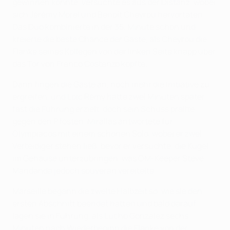
gewinnen konnte, versuchte es aus der Distanz, wobei
sich Jérémy Morel und Benoît Cheyrou hervortaten.
Das Duo kombinierte in der 35. Minute schön und
kreierte die beste Chance der Gäste, als Cheyrou die
Flanke seines Kollegen von der linken Seite knapp über
das Tor von Franco Costanzo köpfte.
Dann fingen die Gäste an, noch mehr die Initiative zu
ergreifen, und Loïc Rémy hätte zwei Minuten später
fast die Führung erzielt, doch sein Schuss prallte
gegen den Pfosten. Mirallas antwortete für
Olympiacos mit einem schönen Solo, wobei er zwei
Verteidiger stehen ließ, bevor er versuchte, die Kugel
im Gehäuse unterzubringen, was OM-Keeper Steve
Mandanda jedoch souverän vereitelte.
Marseille begann die zweite Halbzeit so, wie sie den
ersten Abschnitt beendet hatten und bald darauf
lagen sie in Führung, als Lucho González sechs
Minuten nach Wiederbeginn die Flanke von der