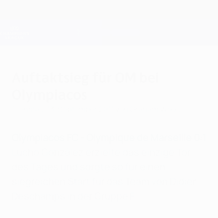
Direkt
zum
Hauptinhalt
Champions League Offiziell
Erhalten
Live-Ergebnisse &amp; Fantasy
UEFA Champions League
Auftaktsieg für OM bei
Olympiacos
Dienstag, 13. September 2011
von Graham Wood
Olympiacos FC - Olympique de Marseille 0:1
Lucho González erzielte das einzige Tor
des Tages und sorgte so für einen
siegreichen Start für das Team von Didier
Deschamps in der Gruppe F.