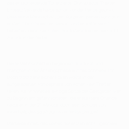
das entscheidende Tor erzielte. Olympiacos-Trainer
Ernesto Valverde hatte schon vor der Partie geunkt,
dass seine Mannschaft den Kürzeren ziehen könnte im
ersten Pflichtspiel der Saison, und er sollte recht
behalten, denn nach dem Rückstand kamen sie nicht
zurück in die Partie.
Beide Mannschaften begannen druckvoll und
drängten in der Anfangsphase auf das schnelle Tor.
Doch trotz zahlreicher Ecken wollte in der
aufgeladenen Atmosphäre von Athen kein Treffer
fallen. Kevin Mirallas, einzige Spitze der Gastgeber, war
zu Beginn am gefährlichsten; die erste klare Chance
hatte er in der 21. Minute, doch sein Schuss von
innerhalb des Strafraums verfehlte das Ziel.
Marseille indes, das keines der ersten acht Ligaspiele