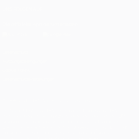
UNS FOLGEN AUF
Die offizielle App herunterladen
Datenschutz
Nutzungsbedingungen
Cookie-Politik
Datenschutzeinstellungen
© 1998-2026 UEFA. Alle Rechte vorbehalten
Der Name UEFA, das UEFA-Logo und alle Marken von UEFA-
Wettbewerben sind geschützte Marken und/oder von der UEFA
urheberrechtlich geschützt. Sie dürfen nicht für kommerzielle
Zwecke verwendet werden. Mit der Verwendung von UEFA.com
erklären Sie sich mit den Nutzungsbedingungen und der
Datenschutzpolitik für die Website einverstanden.