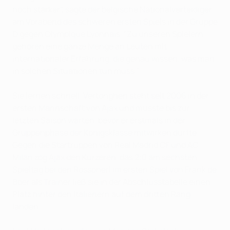
noch stärker", sagte der belgische Nationalverteidiger
am Vorabend des schweren ersten Spiels in der Gruppe
D gegen Olympique Lyonnais. "Zu unseren Spielern
gehören eine ganze Menge an Leuten mit
internationaler Erfahrung, die genau wissen, was man
in solchen Situationen tun muss."
Sie lernen schnell. Vertonghen steht seit 2006 in der
ersten Mannschaft von Ajax und musste bis zur
letzten Saison warten, bevor er erstmals in der
Gruppenphase der Königsklasse mitwirken durfte.
Gegen die Startruppen von Real Madrid CF und AC
Milan zog Ajax den Kürzeren, das 2:0 am sechsten
Spieltag bei den Rossoneri im ersten Spiel von Frank de
Boer als Trainer ließ sie in der Abschlusstabelle einen
Platz hinter den Italienern auf dem dritten Rang
landen.