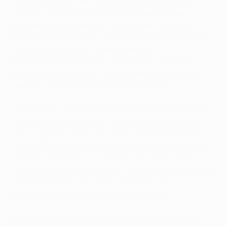
Laut Vertonghen, der von Maarten Stekelenburg,
welcher zu AS Roma wechselte, im Sommer die
Kapitänsbinde übernahm, musste man "sich erst
einmal daran gewöhnen". Nun sind die Godenzonen ein
Jahr älter und weiser - selbst wenn das
Durchschnittsalter von 24 Jahren das jüngste im
ganzen Wettbewerb ist. Doch wie ihr neuer Kapitän
beweist, fehlt es ihnen wohl nicht an Reife.
"Am Anfang, wenn man als junger Spieler seinen Platz
in der Mannschaft sucht, hat man nur sich selbst im
Blick", sagte er. "Wenn man älter und erfahrener wird,
versucht man, mehr Verantwortung und Einfluss auf
den Rest des Teams zu nehmen. Das versuche ich
auch. Vielleicht gelingt es mir nicht immer, aber ich will
meine Mitspieler anführen, um es so für die
Mannschaft und mich leichter zu machen."
Innenverteidiger Vertonghen wird viel daran gelegen