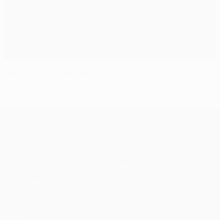
Belgien feiert klaren Heimsieg
UEFA Champions League
Spiele
Teams
UEFA.tv
News
Auslosungen
Geschichte
Gaming
Über
Stat.
Shop (Klubs)
AUCH