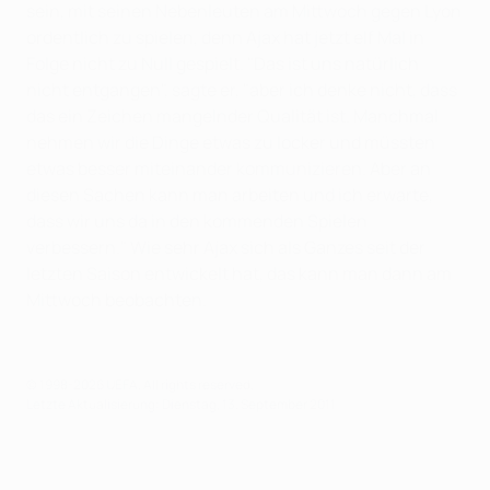
sein, mit seinen Nebenleuten am Mittwoch gegen Lyon
ordentlich zu spielen, denn Ajax hat jetzt elf Mal in
Folge nicht zu Null gespielt. "Das ist uns natürlich
nicht entgangen", sagte er, "aber ich denke nicht, dass
das ein Zeichen mangelnder Qualität ist. Manchmal
nehmen wir die Dinge etwas zu locker und müssten
etwas besser miteinander kommunizieren. Aber an
diesen Sachen kann man arbeiten und ich erwarte,
dass wir uns da in den kommenden Spielen
verbessern." Wie sehr Ajax sich als Ganzes seit der
letzten Saison entwickelt hat, das kann man dann am
Mittwoch beobachten.
© 1998-2026 UEFA. All rights reserved.
Letzte Aktualisierung: Dienstag, 13. September 2011