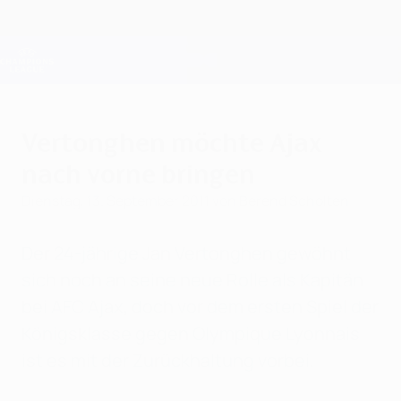
Direkt
zum
Hauptinhalt
Champions League Offiziell
Erhalten
Live-Ergebnisse &amp; Fantasy
UEFA Champions League
Vertonghen möchte Ajax
nach vorne bringen
Dienstag, 13. September 2011
von Berend Scholten
Der 24-jährige Jan Vertonghen gewöhnt
sich noch an seine neue Rolle als Kapitän
bei AFC Ajax, doch vor dem ersten Spiel der
Königsklasse gegen Olympique Lyonnais
ist es mit der Zurückhaltung vorbei.