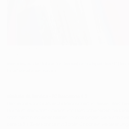
Ronaldinho freut sich 2006 in Paris
©Getty Images
Wembley ist die Bühne für das siebte Endspiel des FC Barce
Finalteilnahmen zurück.
1960/61: SL Benfica - FC Barcelona 3:2
Barcelona konnte als erste Mannschaft in diesem Wettbewer
Hürde im Wankdorf-Stadion von Bern scheiterten die Kata
doch nach rund einer halben Stunde gingen sie durch zwei
bereits 3:1. Zwar konnte mit Zoltán Czibor ein weiterer U