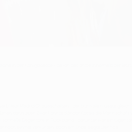
lona in der Königsklasse - davon das dritte innerhalb der letz
b Real Madrid CF ausschalten - der Erzrivale musste gleich i
lanen dann aber. Zwar konnte Sándor Kocsis die Mannschaft v
 schnelle Gegentore in Rückstand - darunter war ein Eigento
ngar noch einmal verkürzen, doch am Ende siegte Benfica.