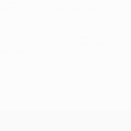
e, vergab die Chance auf das 2:0 für die Gunners, bevor die
 der 76. Minute auf und war dann auch für die
urde er zum erst sechsten Mann, der diesen Pokal sowohl
gen United zwölf Monate davor. Eto'o erzielte in Rom nach
ssi schraubte sich in die Luft und erzielte 20 Minuten