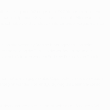
Halbfinale lag man 0:3 gegen den IFK Göteborg zurück, ehe
ch in Spanien - Sevilla nämlich - statt. Alles war also
und schreibe vier Strafstöße hintereinander vergab man, so
r sie ins alte Wembley Stadion hinausgingen und beim
t hatte, ging die Partie in die Verlängerung, in der
 bevor acht Minuten vor dem Ende ein Freistoß von Ronald
 Athen hatte man gegen Fabio Capellos Milan nie den Hauch
beginn war der Titel endgültig weg, als Dejan Savićević
, doch das schien erst einmal nicht zu helfen, denn Sol