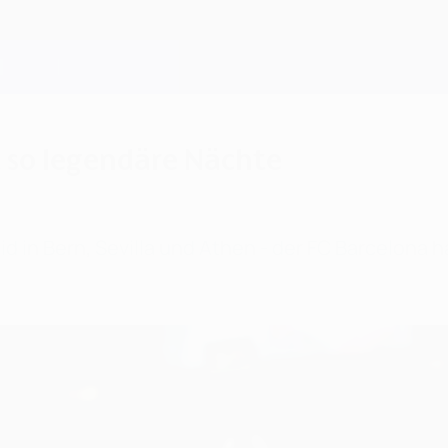
 so legendäre Nächte
id in Bern, Sevilla und Athen - der FC Barcelona