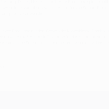
 Führung. Thierry Henry, der später für Barcelona spielen sollt
hwede legte zuerst den Ausgleichstreffer von Samuel Eto'o in
uten später verantwortlich.
iner von Barcelona mit dem Gewinn der Königsklasse. Damit w
celona war es außerdem die Revanche für das Halbfinal-Aus ge
s ganz, ganz Seltenes zu sehen bekamen: der kleine Lionel Me
2011