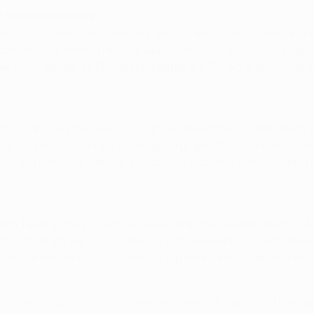
ch Elfmeterschießen)
stand für viele wohl schon vor dem Finale als Sieger fest. Im 
zum Weiterkommen reichte. Außerdem fand das Endspiel auch no
ber nicht einmal im Elfmeterschießen ein Tor erzielten. Sage 
von Johan Cruyff an seine in orange gekleideten Spieler, bevo
m Andoni Zubizarreta überragend gegen Attilio Lombardo parier
elte, auf den Sieg drängte. Hristo Stoichkov traf den Pfosten,
.
ream Team sollte sich schnell als Alptraum erweisen, denn in
its vor der Pause 2:0 in Führung und zwei Minuten nach Wieder
0. Minute mit dem 4:0 weiteres Salz in die Wunden Barcelonas.
für Arsenals Schlussmann Jens Lehmann (18.) lange in Überzahl