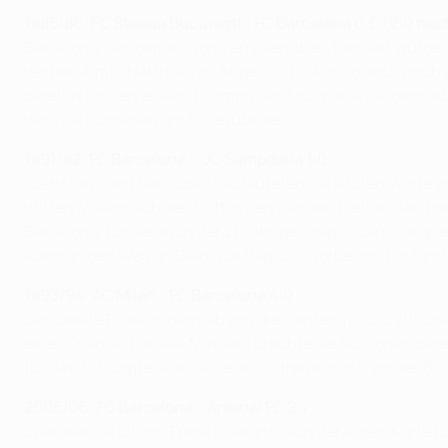
1985/86: FC Steaua Bucureşti - FC Barcelona 0:0 (2:0 na
Barcelona, das damals von Terry Venables trainiert wurde, 
der berühmte Hattrick von Ángel 'Pichi' Alonso doch noch 
bereitet für den ersten Triumph der Azulgrana, die dann a
dass die Rumänen am Ende jubelten.
1991/92: FC Barcelona - UC Sampdoria 1:0
"Geht raus und habt Spaß", so lauteten die letzten Worte 
dritten Mal endlich den Pott in den Händen hielten. Nachde
Barcelona, für die auch der 21-jährige Josep Guardiola spi
Koeman den Weg an Gianluca Pagliuca vorbei ins Tor fand
1993/94: AC Milan - FC Barcelona 4:0
Das zweite Finale innerhalb von drei Jahren für Cruyffs D
einer Chance. Daniele Massaro brachte die Rossoneri bere
für das 3:0 sorgte. Marcel Desailly streute noch vor der 6
2005/06: FC Barcelona - Arsenal FC 2:1
Zwar war die Elf von Frank Rijkaard nach der Roten Karte 