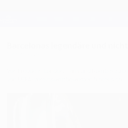
Direkt
zum
Hauptinhalt
Champions League Offiziell
Live-Ergebnisse &amp; Fantasy
UEFA Champions League
Barcelonas legendäre und nicht
Donnerstag, 26. Mai 2011
Von Freude in London, Paris und Rom bis zu Le
von UEFA-Vereinswettbewerben hinter sich.