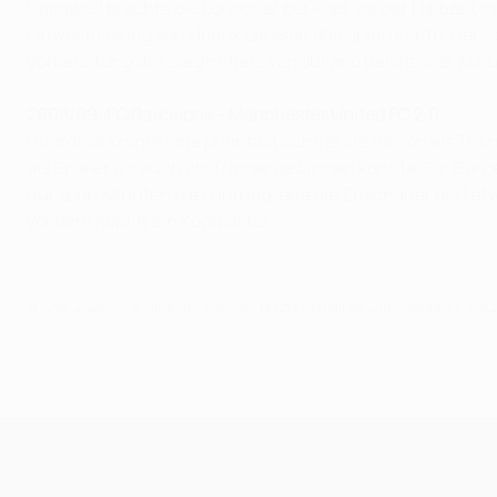
Campbell brachte die Londoner per Kopf vor der Halbzeit in
Einwechselung von Henrik Larsson das Spiel drehte. Der Sc
Vorbereitung des Siegtreffers von Juliano Belletti vier Min
2008/09: FC Barcelona - Manchester United FC 2:0
Guardiola krönte eine phantastische erste Saison als Tra
als Spieler als auch als Trainer gewinnen konnte. Für Bar
nur zehn Minuten die Führung, ehe die Zuschauer dort etwa
vor dem Abpfiff ein Kopfballtor.
© 1998-2026 UEFA. All rights reserved.
Letzte Aktualisierung: Freitag, 27. Mai 
UEFA Champions League