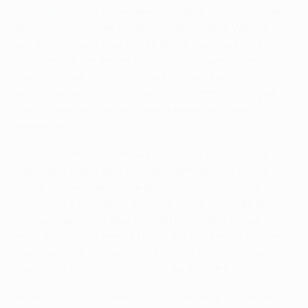
ebenfalls seine Klasse beweisen, aber diesmal wurde
die Möglichkeit vom herauseilenden Johan Wiland
pariert. Chancenplus für die Blues, aber die beste
Gelegenheit der ersten Hälfte hatte Kopenhagens
Dame N'Doye. Sein wunderschön gezirkelter Freistoß
aus 20 Metern klatschte mit einem satten Schlag an
das Lattenkreuz und erschreckte die Londoner Fans
ordentlich.
Chelsea kam hellwach aus der Pause zurück. José
Bosingwa setzte sich stark auf dem rechten Flügel
durch und ließ die Flanke punktgenau für Drogba in
den Strafraum segeln, doch der Ivorer verfehlte erneut
um wenige Zentimeter. Nur 120 Sekunden später
machte Chelsea erneut Druck auf das Tor der Dänen,
aber auch der Kopfball von John Obi Mikel fand den
Weg nicht ins Tor, sondern nur an die Latte.
Im Anschluss an diese Druckphase verlor die Partie