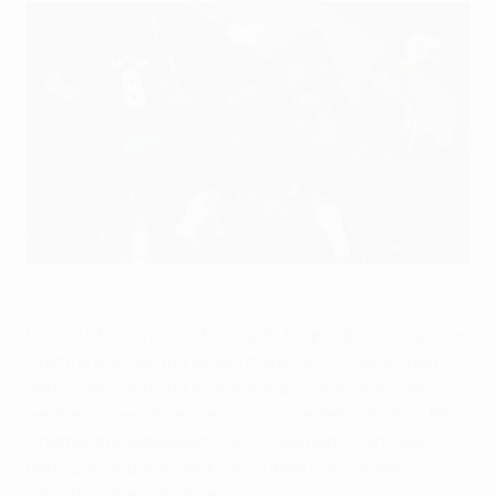
København erkämpfte sich ein beachtliches Remis an der
Stamford Bridge
©Getty Images
Die Hausherren von Chelsea FC begnügten sich an der
Stamford Bridge mit einem mageren 0:0 gegen den
dänischen Vertreter FC København und zogen damit
verdient, aber ohne Glanz in das Viertelfinale der UEFA
Champions League ein. Durch das Remis fand das
dänische Debüt in der K.-o.-Runde noch einen
versöhnlichen Abschied.