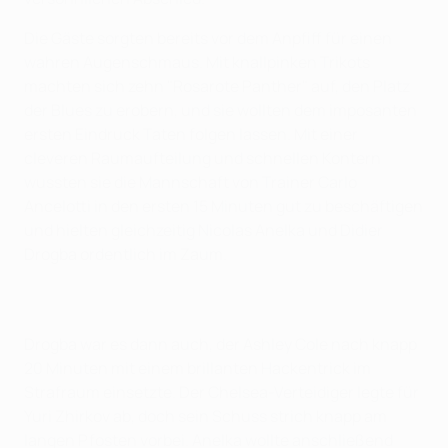
Die Gäste sorgten bereits vor dem Anpfiff für einen
wahren Augenschmaus. Mit knallpinken Trikots
machten sich zehn "Rosarote Panther" auf, den Platz
der Blues zu erobern, und sie wollten dem imposanten
ersten Eindruck Taten folgen lassen. Mit einer
cleveren Raumaufteilung und schnellen Kontern
wussten sie die Mannschaft von Trainer Carlo
Ancelotti in den ersten 15 Minuten gut zu beschäftigen
und hielten gleichzeitig Nicolas Anelka und Didier
Drogba ordentlich im Zaum.
Drogba war es dann auch, der Ashley Cole nach knapp
20 Minuten mit einem brillanten Hackentrick im
Strafraum einsetzte. Der Chelsea-Verteidiger legte für
Yuri Zhirkov ab, doch sein Schuss strich knapp am
langen Pfosten vorbei. Anelka wollte anschließend