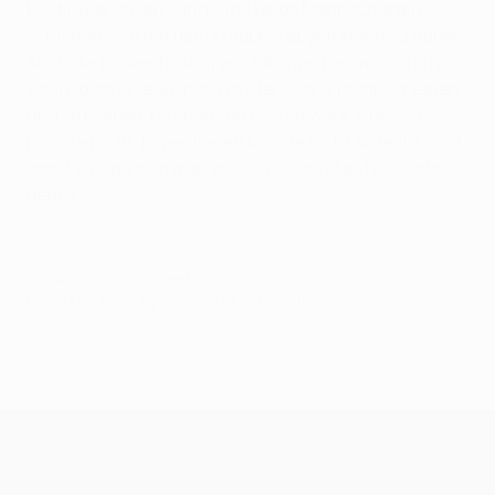
kontinuierlich an Fahrt, und beide Mannschaften
schienen sich mit dem Ergebnis abgefunden zu haben.
Auch die Einwechslung von Stürmer Fernando Torres
wollte dem Spiel keinen rechten Glanz mehr verleihen
und so blieben Torchancen Mangelware. Chelsea
musste nicht, Kopenhagen konnte nicht so recht, und
somit einigte sich man stillschweigend auf ein torloses
Remis.
© 1998-2026 UEFA. All rights reserved.
Letzte Aktualisierung: Donnerstag, 17. März 2011
UEFA Champions League