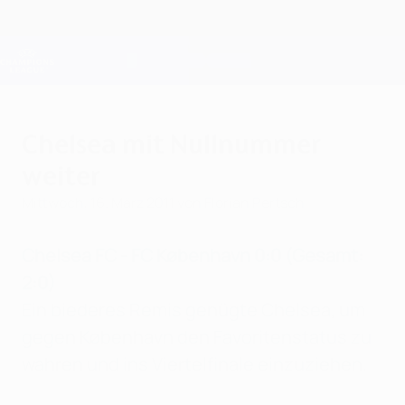
Direkt
zum
Hauptinhalt
Champions League Offiziell
Erhalten
Live-Ergebnisse &amp; Fantasy
UEFA Champions League
Chelsea mit Nullnummer
weiter
Mittwoch, 16. März 2011
von Florian Pertsch
Chelsea FC - FC København 0:0 (Gesamt:
2:0)
Ein biederes Remis genügte Chelsea, um
gegen København den Favoritenstatus zu
wahren und ins Viertelfinale einzuziehen.