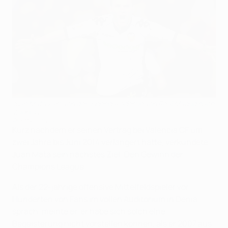
Juan Mata kam von der Jugendakademie von Real Madrid nach
Valencia
©Getty Images
Kurz nachdem er seinen Vertrag bei Valencia CF um
zwei Jahre bis Juni 2014 verlängert hatte, verkündete
Juan Mata sein nächstes Ziel: Den Gewinn der
Champions League.
Als der 22-jährige offensive Mittelfeldspieler vor
Hunderten von Fans im vollen Auditorium in Denia
sprach, meinte er, er habe sich solch eine
Begeisterung nicht vorstellen können, als er 2007 aus