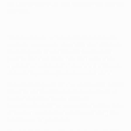
der Jugendakademie von Real Madrid CF nach Valencia
wechselte.
"Ich habe so etwas nicht erwartet; ganz ehrlich. Das
werde ich nie vergessen", sagte Mata, der mit Spanien
im vergangenen Jahr die FIFA-Weltmeisterschaft
gewann. "Ich bin vor etwas mehr als drei Jahren als
Jugendlicher hierher gekommen, und nun erfahre ich
solch eine Begeisterung hier von so vielen Leuten."
Nach den Abgängen im Sommer von David Villa zum FC
Barcelona und David Silva zu Manchester City FC ist
der ehemalige Gewinner der UEFA-U19-
Europameisterschaft der neue Liebling der Fans. Seine
Unterschrift wurde in Valencia dann auch mit großer
Erleichterung aufgenommen.