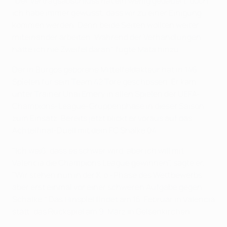
"Der Vertragsabschluss hat ein wenig gedauert, doch
ich habe immer gewusst, dass wir zu einer Einigung
kommen werden. Denn beide Seiten wollten weiter
miteinander arbeiten. Während der Verhandlungen
hatte ich nie Zweifel daran", fügte Mata hinzu.
Der in Burgos geborene Mittelfeldakteur hat in 146
Spielen für sein Team 42 Tore geschossen. Er kam
unter Trainer Unai Emery in allen Spielen der UEFA-
Champions-League-Gruppenphase in dieser Saison
zum Einsatz. Bereits jetzt blickt er voraus auf das
Achtelfinal-Duell mit dem FC Shalke 04.
"Ich weiß, dass es schwer wird, aber ich will mit
Valencia die Champions League gewinnen", sagte er.
"Wir stehen nun in der K.o.-Phase des Wettbewerbs
aber erst einmal vor einer schweren Aufgabe gegen
Schalke." Das Hinspiel findet am 15. Februar in Valencia
statt, das Rückspiel am 9. März in Gelsenkirchen.