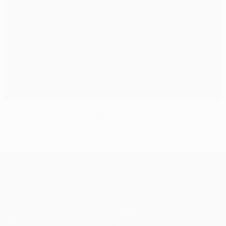
Klassiker: Valencia - Barcelona 4:1
UEFA Champions League
Spiele
Teams
UEFA.tv
News