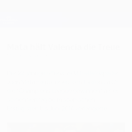
Direkt
zum
Hauptinhalt
Champions League Offiziell
Erhalten
Live-Ergebnisse &amp; Fantasy
UEFA Champions League
Mata hält Valencia die Treue
Montag, 24. Januar 2011
Der 22-jährige offensive Mittelfeldspieler
Juan Mata sagte, er wolle mit Valencia CF
die "Champions League gewinnen", als er
seinen Vertrag beim spanischen
Erstligisten bis Juni 2014 verlängerte.