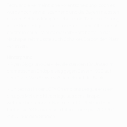
Februar die vermeintliche Vorentscheidung, doch es
wurde noch einmal spannend und die Bayern mussten
bis zum Schluss kämpfen, ehe sie die Tabellenführung
in der Bundesliga zurückeroberten. Hamit Altintop sah
bereits in der 41. Minute die Gelb-Rote Karte, in der
Nachspielzeit musste auch Schalkes Bordon den Platz
verlassen.
Hintergrund
• Ryan Giggs und Gary Neville standen für United im
dramatischen Endspielsieg gegen Bayern 1999 auf
dem Platz, Wes Brown saß damals auf der Bank.
• United hat in der UEFA Champions League erst ein
einziges Mal eine Niederlage aus dem Hinspiel
wettmachen können. Nach einer 1:2-Pleite in Rom
fegten sie AS Roma im Viertelfinalrückspiel 2006/07
mit 7:1 aus dem Stadion.