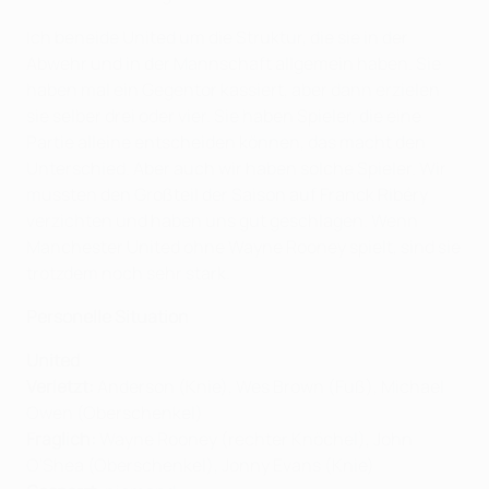
Ich beneide United um die Struktur, die sie in der
Abwehr und in der Mannschaft allgemein haben. Sie
haben mal ein Gegentor kassiert, aber dann erzielen
sie selber drei oder vier. Sie haben Spieler, die eine
Partie alleine entscheiden können, das macht den
Unterschied. Aber auch wir haben solche Spieler. Wir
mussten den Großteil der Saison auf Franck Ribéry
verzichten und haben uns gut geschlagen. Wenn
Manchester United ohne Wayne Rooney spielt, sind sie
trotzdem noch sehr stark.
Personelle Situation
United
Verletzt:
Anderson (Knie), Wes Brown (Fuß), Michael
Owen (Oberschenkel)
Fraglich:
Wayne Rooney (rechter Knöchel), John
O'Shea (Oberschenkel), Jonny Evans (Knie)