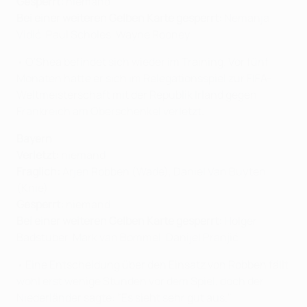
Gesperrt:
niemand
Bei einer weiteren Gelben Karte gesperrt:
Nemanja
Vidić, Paul Scholes, Wayne Rooney
• O'Shea befindet sich wieder im Training. Vor fünf
Monaten hatte er sich im Relegationsspiel zur FIFA-
Weltmeisterschaft mit der Republik Irland gegen
Frankreich am Oberschenkel verletzt.
Bayern
Verletzt:
niemand
Fraglich:
Arjen Robben (Wade), Daniel Van Buyten
(Knie)
Gesperrt:
niemand
Bei einer weiteren Gelben Karte gesperrt:
Holger
Badstuber, Mark van Bommel, Danijel Pranjić
• Eine Entscheidung über den Einsatz von Robben fällt
wohl erst wenige Stunden vor dem Spiel, doch der
Niederländer sagte: "Es sieht sehr gut aus."