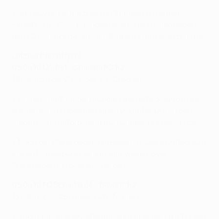
• Van Buyten schätzt seine Chancen auf einen
Einsatz auf "75%", nachdem er sich beim Sieg gegen
den FC Schalke 04 am Samstag am Knie verletzt hatte.
Letztes Pflichtspiel
03.04.10 United - Chelsea FC 1:2
(81., Macheda; 20., Cole, 79., Drogba)
• Uniteds Hoffnungen auf die Titelverteidigung in der
Meisterschaft bekamen einen Dämpfer. Durch den
Sieg im Old Trafford steht nun Chelsea an der Spitze.
• Nach der Pleite gegen die Bayern musste United zum
ersten Mal seit über einem Jahr wieder zwei
Niederlagen in Folge einstecken.
03.04.10 FC Schalke 04 - Bayern 1:2
(31., Kuranyi; 25., Ribéry, 26., Müller)
• Thomas Müller erzielte mit seinem ersten Treffer seit