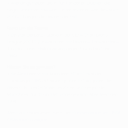
• Allerdings haben sie in fünf anderen Duellen die
Segel streichen müssen. Unter anderen war dies auch
2000/01 gegen die Bayern der Fall.
Rund um die Teams
• Dimitar Berbatov stand in der UEFA Champions
League 2001/02 zusammen mit Bayerns Torwart Hans-
Jörg Butt beim Halbfinalsieg gegen United auf dem
Platz.
Hätten Sie es gewusst?
• Sir Alex feierte mit Aberdeen FC im Pokal der
Pokalsieger 1982/83 einen großen Erfolg gegen die
Bayern. Im Viertelfinale setzte er sich gegen die
Münchner durch und am Ende gewann Aberdeen den
Titel.
Mehr zum Spiel lesen Sie in der
Pressemappe der UEFA
Champions League
.