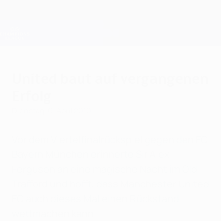
Direkt
zum
Hauptinhalt
Champions League Offiziell
Erhalten
Live-Ergebnisse &amp; Fantasy
UEFA Champions League
United baut auf vergangenen
Erfolg
Dienstag, 6. April 2010
Vor dem Viertelfinalrückspiel gegen den FC
Bayern München erinnerte Sir Alex
Ferguson an eine magische Nacht im Old
Trafford und hofft, dass Manchester United
FC auch dieses Mal einen Rückstand
wettmachen kann.