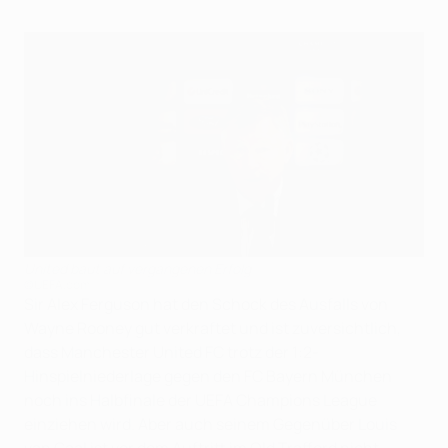
United baut auf vergangenen Erfolg
©UEFA.com
Sir Alex Ferguson hat den Schock des Ausfalls von
Wayne Rooney gut verkraftet und ist zuversichtlich,
dass Manchester United FC trotz der 1:2-
Hinspielniederlage gegen den FC Bayern München
noch ins Halbfinale der UEFA Champions League
einziehen wird. Aber auch seinem Gegenüber Louis
van Gaal ist vor dem Auftritt im Old Trafford nicht