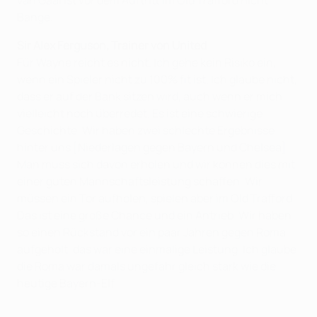
Bange.
Sir Alex Ferguson, Trainer von United
Für Wayne reicht es nicht. Ich gehe kein Risiko ein,
wenn ein Spieler nicht zu 100% fit ist. Ich glaube nicht,
dass er auf der Bank sitzen wird, auch wenn er mich
vielleicht noch überredet. Es ist eine schwierige
Geschichte. Wir haben zwei schlechte Ergebnisse
hinter uns [Niederlagen gegen Bayern und Chelsea].
Man muss sich davon erholen und wir können dies mit
einer guten Mannschaftsleistung schaffen. Wir
müssen ein Tor aufholen, spielen aber im Old Trafford.
Das ist eine große Chance und ein Antrieb. Wir haben
so einen Rückstand vor ein paar Jahren gegen Roma
aufgeholt, das war eine einmalige Leistung. Ich glaube
die Roma war damals ungefähr gleich stark wie die
heutige Bayern-Elf.