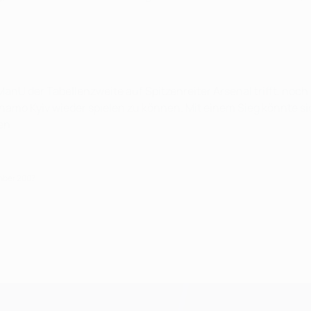
nU der Tabellenzweite auf Spitzenreiter Arsenal trifft, noch 
mo Kyiv wieder spielen zu können. Mit einem Sieg könnte si
en.
ember 2007