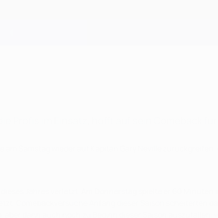
r die Profis im Einsatz, hofft auf sein Comeback 
e am Samstag wieder auf Kapitän Gary Neville zurückgreifen,
z dieses Jahres verletzt. Am Donnerstag spielte er 60 Minuten
erletzt. Comebackversuche Anfang dieser Saison scheiterten
aber dann auch noch zu Beginn dieser Saison auszufallen, war