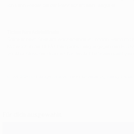
ich kann wieder bei der Mannschaft sein", sagte er.
Ticket fürs Achtelfinale
Sollte er beim Spiel am Wochenende in London, wenn mit Ma
Mittwoch in der UEFA Champions League gegen den FC Dyna
vor Abschluss der Gruppe F für das Achtelfinale qualifizier
© 1998-2026 UEFA. All rights reserved.
Letzte Aktualisierung: Freitag, 2. Nov
Für dich ausgewählt