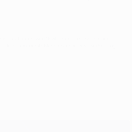
nicht auflaufen, wird Neville zumindest hoffen, am
ch der Gruppenerste Manchester bereits zwei Spieltage