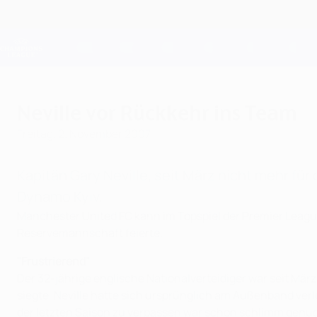
Direkt
zum
Hauptinhalt
Champions League Offiziell
Live-Ergebnisse &amp; Fantasy
UEFA Champions League
Neville vor Rückkehr ins Team
Freitag, 2. November 2007
Kapitän Gary Neville, seit März nicht mehr fü
Dynamo Kyiv.
Manchester United FC kann im Topspiel der Premier Leagu
Reservemannschaft feierte.
"Frustrierend"
Der 32-jährige englische Nationalverteidiger war seit Mär
siegte. Neville hatte sich ursprünglich am Außenband v
der letzten Saison zu verpassen war schon schlimm genug, 