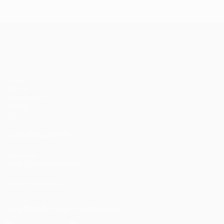
UEFA Champions League
Spiele
UEFA.tv
Auslosungen
Gaming
Stat.
AUCH BESUCHEN
UEFA.com
UEFA-Stiftung für Kinder
UNS FOLGEN AUF
Die offizielle App herunterladen