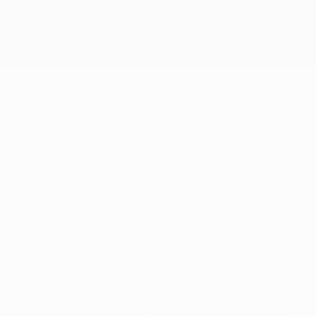
Erhalten
für Manchester United FC gegen Arsenal FC oder
 der nach langer Verletzungspause sein Comeback in der
 im Pokal gegen Stockport County FC, wobei ManU mit 6:1
 dann an Oberschenkel- und Wadenverletzungen. "Das Ende
 doppelt frustrierend. Zum Glück ist es jetzt vorbei und