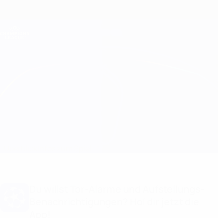
Direkt
zum
Hauptinhalt
Champions League Offiziell
Erhalten
Live-Ergebnisse &amp; Fantasy
UEFA Champions League
Milan vs Barcelona Aufstellungen
Überblick
Infos zum Spiel
Du willst Tor-Alarme und Aufstellungs-
Benachrichtigungen? Hol dir jetzt die
App!