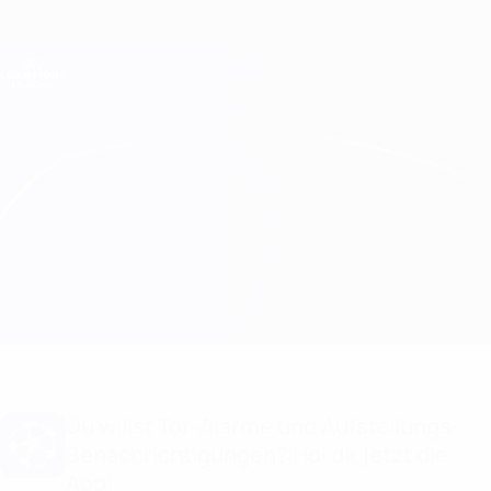
Direkt
zum
Hauptinhalt
Champions League Offiziell
Erhalten
Live-Ergebnisse &amp; Fantasy
UEFA Champions League
Man Utd vs Porto
Überblick
Updates
Infos zum Spiel
Du willst Tor-Alarme und Aufstellungs-
Benachrichtigungen? Hol dir jetzt die
App!