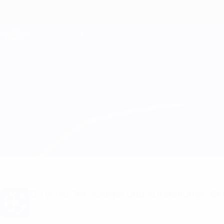
Direkt
zum
Hauptinhalt
Champions League Offiziell
Live-Ergebnisse &amp; Fantasy
UEFA Champions League
Überblick
Updates
Infos zum Spiel
Real Madrid vs Juventus Aufstellungen
Du willst Tor-Alarme und Aufstellungs-Ben