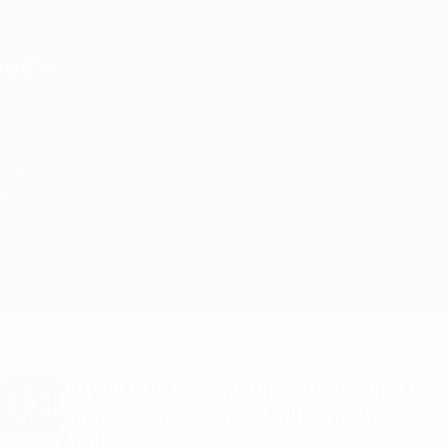
Direkt
zum
Hauptinhalt
Champions League Offiziell
Erhalten
Live-Ergebnisse &amp; Fantasy
UEFA Champions League
Real Madrid vs Barcelona
Überblick
Updates
Infos zum Spiel
Du willst Tor-Alarme und Aufstellungs-
Benachrichtigungen? Hol dir jetzt die
App!