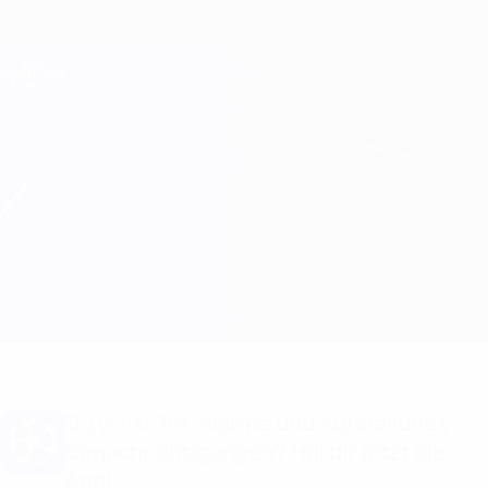
Direkt
zum
Hauptinhalt
Champions League Offiziell
Erhalten
Live-Ergebnisse &amp; Fantasy
UEFA Champions League
Club Brugge vs Rangers Infos zum Spiel
Überblick
Updates
Infos zum Spiel
Du willst Tor-Alarme und Aufstellungs-
Benachrichtigungen? Hol dir jetzt die
App!