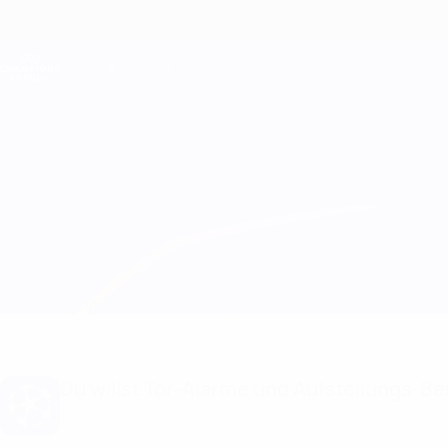
Direkt
zum
Hauptinhalt
Champions League Offiziell
Live-Ergebnisse &amp; Fantasy
UEFA Champions League
Club Brugge vs CSKA Moskva
Überblick
Updates
Infos zum Spiel
Du willst Tor-Alarme und Aufstellungs-Ben