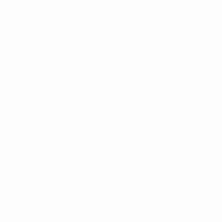
Hol dir die App
Nicht jetzt
Fakten zum Spiel