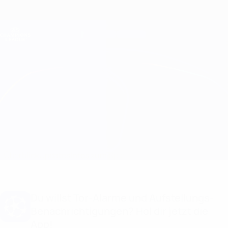
Direkt
zum
Hauptinhalt
Champions League Offiziell
Erhalten
Live-Ergebnisse &amp; Fantasy
UEFA Champions League
Sporting CP vs Real Madrid Infos zum Spiel
Überblick
Updates
Infos zum Spiel
Du willst Tor-Alarme und Aufstellungs-
Benachrichtigungen? Hol dir jetzt die
App!