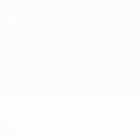
Direkt
zum
Hauptinhalt
Champions League Offiziell
Erhalten
Live-Ergebnisse &amp; Fantasy
UEFA Champions League
Aston Villa vs Anderlecht Infos zum Spiel
Überblick
Updates
Infos zum Spiel
Du willst Tor-Alarme und Aufstellungs-
Benachrichtigungen? Hol dir jetzt die
App!