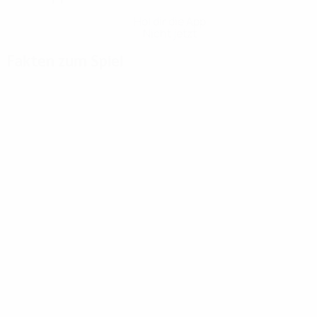
Hol dir die App
Nicht jetzt
Fakten zum Spiel