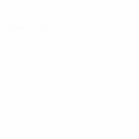
Hol dir die App
Nicht jetzt
Fakten zum Spiel