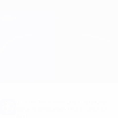
Direkt
zum
Hauptinhalt
Champions League Offiziell
Erhalten
Live-Ergebnisse &amp; Fantasy
UEFA Champions League
Liverpool vs Bayern München
Überblick
Updates
Infos zum Spiel
Du willst Tor-Alarme und Aufstellungs-
Benachrichtigungen? Hol dir jetzt die
App!