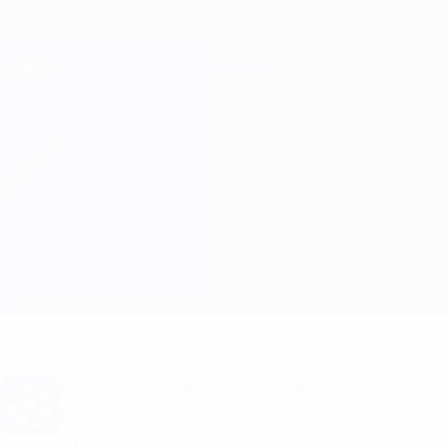
Direkt
zum
Hauptinhalt
Champions League Offiziell
Erhalten
Live-Ergebnisse &amp; Fantasy
UEFA Champions League
Real Madrid vs Hamburg
Überblick
Updates
Infos zum Spiel
Du willst Tor-Alarme und Aufstellungs-
Benachrichtigungen? Hol dir jetzt die
App!