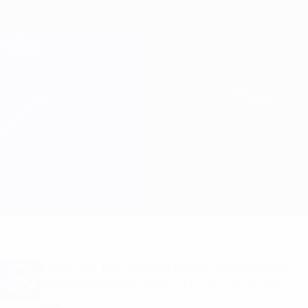
Direkt
zum
Hauptinhalt
Champions League Offiziell
Erhalten
Live-Ergebnisse &amp; Fantasy
UEFA Champions League
Liverpool vs Club Brugge Aufstellungen
Überblick
Updates
Infos zum Spiel
Du willst Tor-Alarme und Aufstellungs-
Benachrichtigungen? Hol dir jetzt die
App!