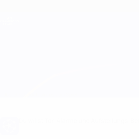
Direkt
zum
Hauptinhalt
Champions League Offiziell
Live-Ergebnisse &amp; Fantasy
UEFA Champions League
Feyenoord vs Celtic Infos zum Spiel
Überblick
Updates
Infos zum Spiel
Du willst Tor-Alarme und Aufstellungs-Ben