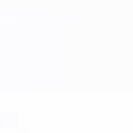
Direkt
zum
Hauptinhalt
Champions League Offiziell
Erhalten
Live-Ergebnisse &amp; Fantasy
UEFA Champions League
Frankfurt vs Rangers
Überblick
Updates
Infos zum Spiel
Du willst Tor-Alarme und Aufstellungs-
Benachrichtigungen? Hol dir jetzt die
App!