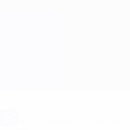
Direkt
zum
Hauptinhalt
Champions League Offiziell
Erhalten
Live-Ergebnisse &amp; Fantasy
UEFA Champions League
Man Utd vs Real Madrid
Überblick
Updates
Infos zum Spiel
Du willst Tor-Alarme und Aufstellungs-
Benachrichtigungen? Hol dir jetzt die
App!