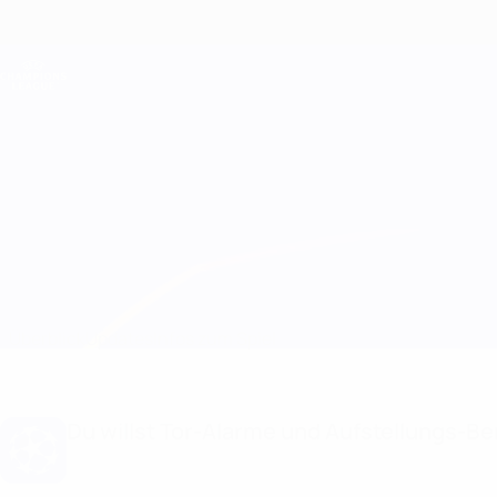
Direkt
zum
Hauptinhalt
Champions League Offiziell
Live-Ergebnisse &amp; Fantasy
UEFA Champions League
Real Madrid vs Man Utd Infos zum Spiel
Überblick
Updates
Infos zum Spiel
Du willst Tor-Alarme und Aufstellungs-Ben