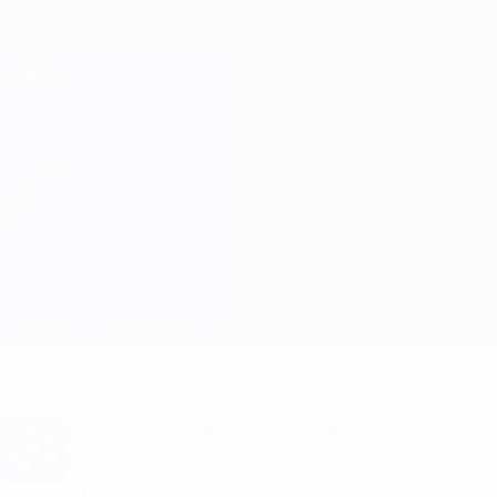
Direkt
zum
Hauptinhalt
Champions League Offiziell
Erhalten
Live-Ergebnisse &amp; Fantasy
UEFA Champions League
Hibernian vs Reims
Überblick
Updates
Infos zum Spiel
Du willst Tor-Alarme und Aufstellungs-
Benachrichtigungen? Hol dir jetzt die
App!