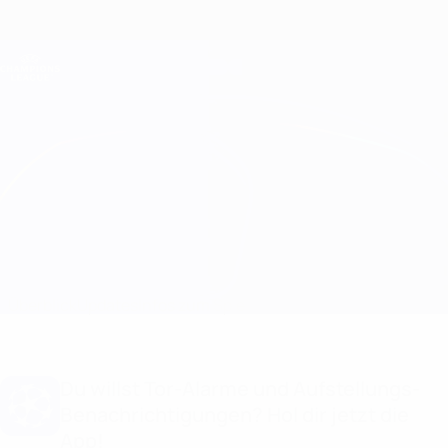
Direkt
zum
Hauptinhalt
Champions League Offiziell
Erhalten
Live-Ergebnisse &amp; Fantasy
UEFA Champions League
B. Dortmund vs Real Madrid
Überblick
Updates
Infos zum Spiel
Du willst Tor-Alarme und Aufstellungs-
Benachrichtigungen? Hol dir jetzt die
App!