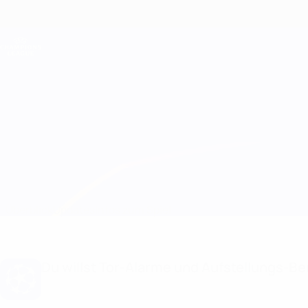
Direkt
zum
Hauptinhalt
Champions League Offiziell
Live-Ergebnisse &amp; Fantasy
UEFA Champions League
Monaco vs Juventus Infos zum Spiel
Überblick
Updates
Infos zum Spiel
Du willst Tor-Alarme und Aufstellungs-Ben