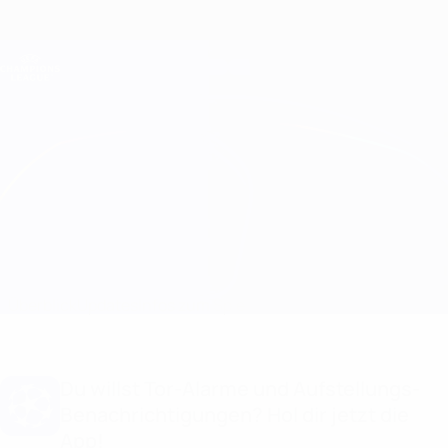
Direkt
zum
Hauptinhalt
Champions League Offiziell
Erhalten
Live-Ergebnisse &amp; Fantasy
UEFA Champions League
Parma vs B. Dortmund Aufstellungen
Überblick
Updates
Infos zum Spiel
Du willst Tor-Alarme und Aufstellungs-
Benachrichtigungen? Hol dir jetzt die
App!