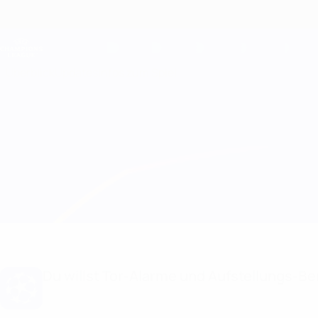
Direkt
zum
Hauptinhalt
Champions League Offiziell
Live-Ergebnisse &amp; Fantasy
UEFA Champions League
Überblick
Updates
Infos zum Spiel
Barcelona vs Paris Aufstellungen
Du willst Tor-Alarme und Aufstellungs-Ben