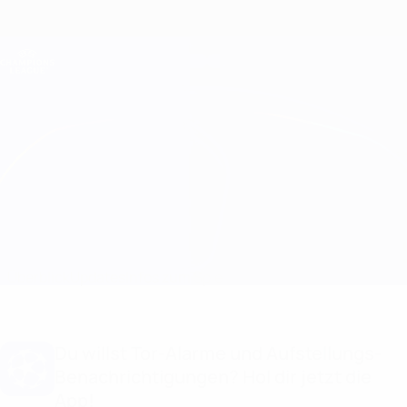
Direkt
zum
Hauptinhalt
Champions League Offiziell
Erhalten
Live-Ergebnisse &amp; Fantasy
UEFA Champions League
Barcelona vs Porto
Überblick
Updates
Infos zum Spiel
Du willst Tor-Alarme und Aufstellungs-
Benachrichtigungen? Hol dir jetzt die
App!