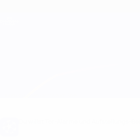
Direkt
zum
Hauptinhalt
Champions League Offiziell
Live-Ergebnisse &amp; Fantasy
UEFA Champions League
Dynamo Kyiv vs Sparta Praha
Überblick
Updates
Infos zum Spiel
Du willst Tor-Alarme und Aufstellungs-Ben