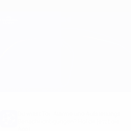
Direkt
zum
Hauptinhalt
Champions League Offiziell
Erhalten
Live-Ergebnisse &amp; Fantasy
UEFA Champions League
Benfica vs Sparta Praha
Überblick
Updates
Infos zum Spiel
Du willst Tor-Alarme und Aufstellungs-
Benachrichtigungen? Hol dir jetzt die
App!