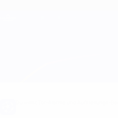
Direkt
zum
Hauptinhalt
Champions League Offiziell
Live-Ergebnisse &amp; Fantasy
UEFA Champions League
Barcelona vs Sparta Praha Infos zum Spiel
Überblick
Updates
Infos zum Spiel
Du willst Tor-Alarme und Aufstellungs-Ben