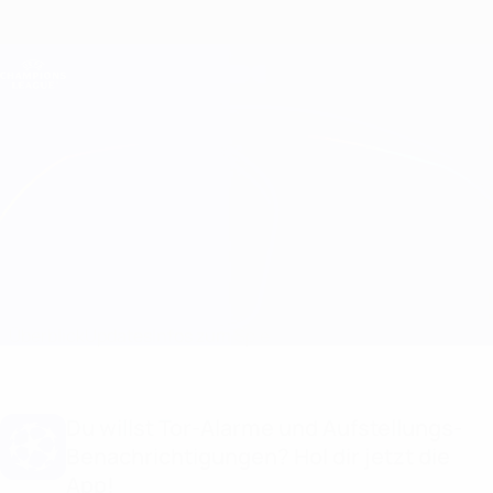
Direkt
zum
Hauptinhalt
Champions League Offiziell
Erhalten
Live-Ergebnisse &amp; Fantasy
UEFA Champions League
Dynamo Kyiv vs Benfica
Überblick
Updates
Infos zum Spiel
Du willst Tor-Alarme und Aufstellungs-
Benachrichtigungen? Hol dir jetzt die
App!