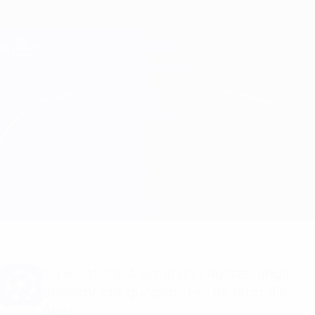
Direkt
zum
Hauptinhalt
Champions League Offiziell
Erhalten
Live-Ergebnisse &amp; Fantasy
UEFA Champions League
Panathinaikos vs Anderlecht
Überblick
Updates
Infos zum Spiel
Du willst Tor-Alarme und Aufstellungs-
Benachrichtigungen? Hol dir jetzt die
App!