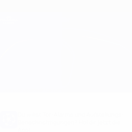
Direkt
zum
Hauptinhalt
Champions League Offiziell
Erhalten
Live-Ergebnisse &amp; Fantasy
UEFA Champions League
Anderlecht vs Sampdoria
Überblick
Updates
Infos zum Spiel
Du willst Tor-Alarme und Aufstellungs-
Benachrichtigungen? Hol dir jetzt die
App!