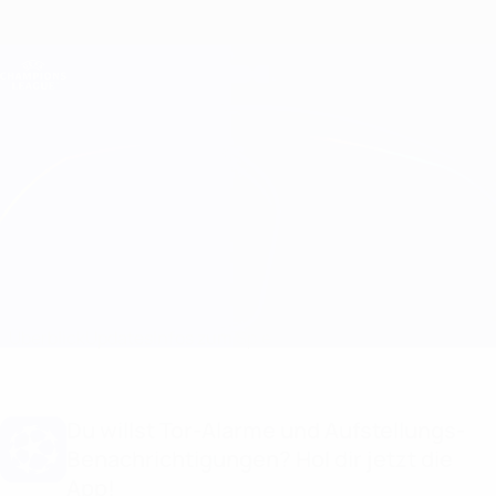
Direkt
zum
Hauptinhalt
Champions League Offiziell
Erhalten
Live-Ergebnisse &amp; Fantasy
UEFA Champions League
Spartak Moskva vs Marseille Aufstellungen
Überblick
Updates
Infos zum Spiel
Du willst Tor-Alarme und Aufstellungs-
Benachrichtigungen? Hol dir jetzt die
App!