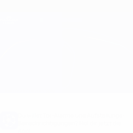
Direkt
zum
Hauptinhalt
Champions League Offiziell
Erhalten
Live-Ergebnisse &amp; Fantasy
UEFA Champions League
Real Madrid vs Lazio
Überblick
Infos zum Spiel
Du willst Tor-Alarme und Aufstellungs-
Benachrichtigungen? Hol dir jetzt die
App!