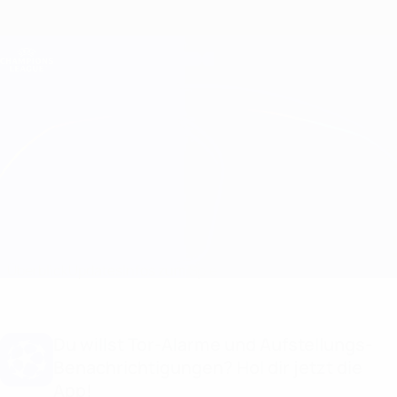
Direkt
zum
Hauptinhalt
Champions League Offiziell
Erhalten
Live-Ergebnisse &amp; Fantasy
UEFA Champions League
Tottenham vs Atleti Aufstellungen
Überblick
Updates
Infos zum Spiel
Du willst Tor-Alarme und Aufstellungs-
Benachrichtigungen? Hol dir jetzt die
App!