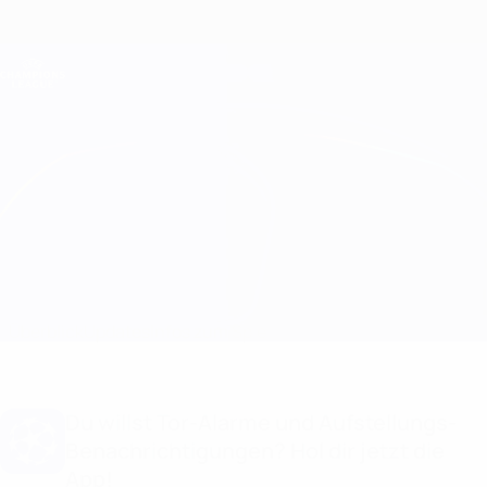
Direkt
zum
Hauptinhalt
Champions League Offiziell
Erhalten
Live-Ergebnisse &amp; Fantasy
UEFA Champions League
Paris vs Chelsea
Überblick
Updates
Infos zum Spiel
Du willst Tor-Alarme und Aufstellungs-
Benachrichtigungen? Hol dir jetzt die
App!