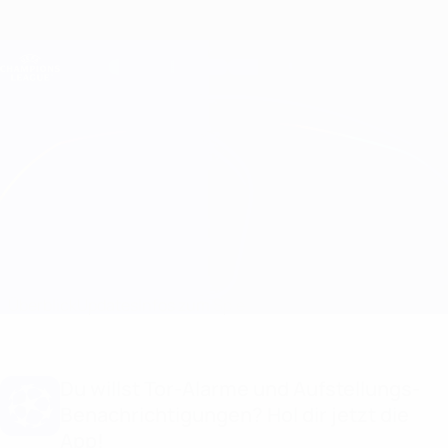
Direkt
zum
Hauptinhalt
Champions League Offiziell
Erhalten
Live-Ergebnisse &amp; Fantasy
UEFA Champions League
Real Madrid vs Benfica
Überblick
Updates
Infos zum Spiel
Du willst Tor-Alarme und Aufstellungs-
Benachrichtigungen? Hol dir jetzt die
App!