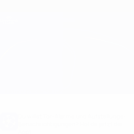
Direkt
zum
Hauptinhalt
Champions League Offiziell
Erhalten
Live-Ergebnisse &amp; Fantasy
UEFA Champions League
Union SG vs Atalanta Statistiken
Überblick
Updates
Infos zum Spiel
Du willst Tor-Alarme und Aufstellungs-
Benachrichtigungen? Hol dir jetzt die
App!