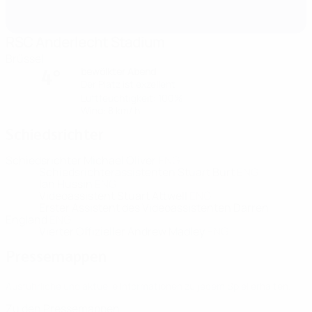
RSC Anderlecht Stadium
Brüssel
bewölkter Abend
4°
Der Platz ist exzellent
Luftfeuchtigkeit: 100%
Wind: 8 km/ h
Schiedsrichter
Schiedsrichter
Michael Oliver
ENG
Schiedsrichterassistenten
Stuart Burt
ENG
Ian Hussin
ENG
Videoassistent
Stuart Attwell
ENG
Erster Assistent des Videoassistenten
Darren
England
ENG
Vierter Offizieller
Andrew Madley
ENG
Pressemappen
Ausführliche und aktuelle Informationen zu jedem Spiel erhalten.
Zu den Pressemappen