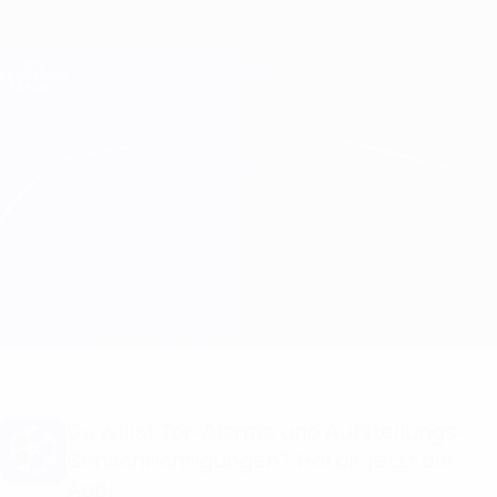
Direkt
zum
Hauptinhalt
Champions League Offiziell
Erhalten
Live-Ergebnisse &amp; Fantasy
UEFA Champions League
Union SG vs Atalanta Infos zum Spiel
Überblick
Updates
Infos zum Spiel
Du willst Tor-Alarme und Aufstellungs-
Benachrichtigungen? Hol dir jetzt die
App!